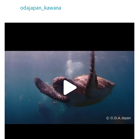
odajapan_kawana