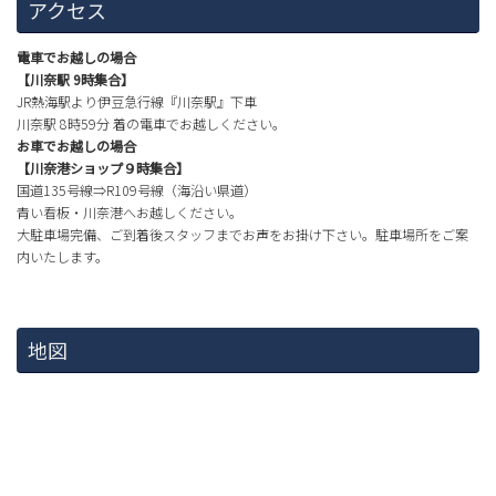
アクセス
電車でお越しの場合
【川奈駅 9時集合】
JR熱海駅より伊豆急行線『川奈駅』下車
川奈駅 8時59分 着の電車でお越しください。
お車でお越しの場合
【川奈港ショップ９時集合】
国道135号線⇒R109号線（海沿い県道）
青い看板・川奈港へお越しください。
大駐車場完備、ご到着後スタッフまでお声をお掛け下さい。駐車場所をご案
内いたします。
地図