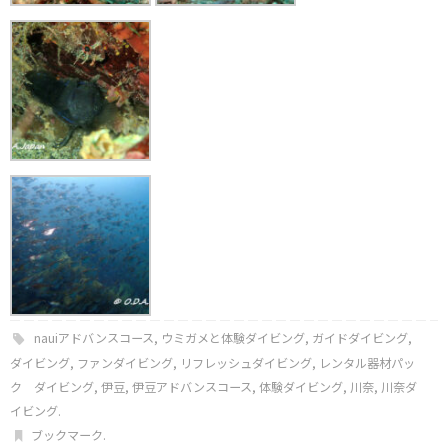
nauiアドバンスコース
,
ウミガメと体験ダイビング
,
ガイドダイビング
,
ダイビング
,
ファンダイビング
,
リフレッシュダイビング
,
レンタル器材パッ
ク ダイビング
,
伊豆
,
伊豆アドバンスコース
,
体験ダイビング
,
川奈
,
川奈ダ
イビング
.
ブックマーク
.