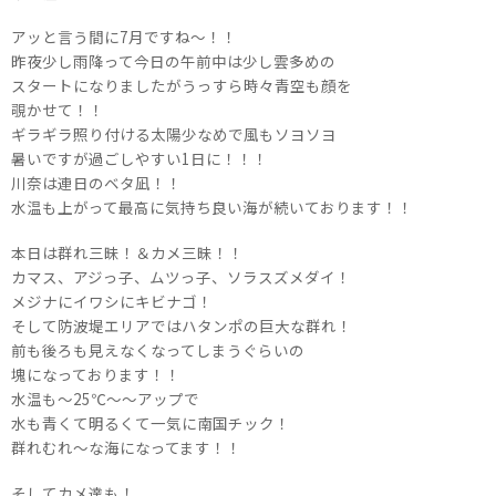
アッと言う間に7月ですね～！！
昨夜少し雨降って今日の午前中は少し雲多めの
スタートになりましたがうっすら時々青空も顔を
覗かせて！！
ギラギラ照り付ける太陽少なめで風もソヨソヨ
暑いですが過ごしやすい1日に！！！
川奈は連日のベタ凪！！
水温も上がって最高に気持ち良い海が続いております！！
本日は群れ三昧！＆カメ三昧！！
カマス、アジっ子、ムツっ子、ソラスズメダイ！
メジナにイワシにキビナゴ！
そして防波堤エリアではハタンポの巨大な群れ！
前も後ろも見えなくなってしまうぐらいの
塊になっております！！
水温も～25℃～～アップで
水も青くて明るくて一気に南国チック！
群れむれ～な海になってます！！
そしてカメ達も！