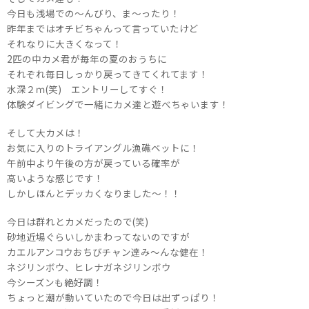
今日も浅場での～んびり、ま～ったり！
昨年まではオチビちゃんって言っていたけど
それなりに大きくなって！
2匹の中カメ君が毎年の夏のおうちに
それぞれ毎日しっかり戻ってきてくれてます！
水深２ｍ(笑) エントリーしてすぐ！
体験ダイビングで一緒にカメ達と遊べちゃいます！
そして大カメは！
お気に入りのトライアングル漁礁ベットに！
午前中より午後の方が戻っている確率が
高いような感じです！
しかしほんとデッカくなりました～！！
今日は群れとカメだったので(笑)
砂地近場ぐらいしかまわってないのですが
カエルアンコウおちびチャン達み～んな健在！
ネジリンボウ、ヒレナガネジリンボウ
今シーズンも絶好調！
ちょっと潮が動いていたので今日は出ずっぱり！