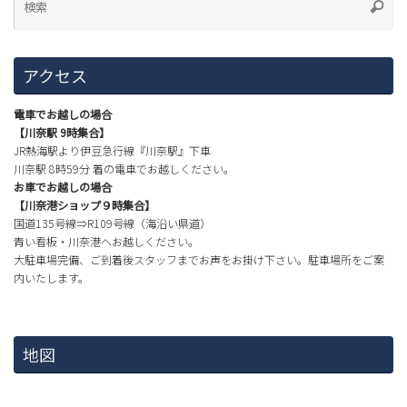
アクセス
電車でお越しの場合
【川奈駅 9時集合】
JR熱海駅より伊豆急行線『川奈駅』下車
川奈駅 8時59分 着の電車でお越しください。
お車でお越しの場合
【川奈港ショップ９時集合】
国道135号線⇒R109号線（海沿い県道）
青い看板・川奈港へお越しください。
大駐車場完備、ご到着後スタッフまでお声をお掛け下さい。駐車場所をご案
内いたします。
地図