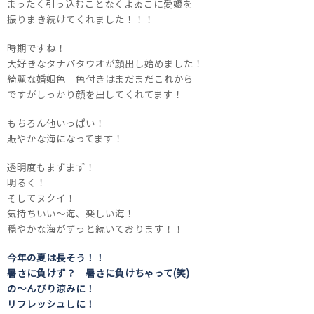
まったく引っ込むことなくよゐこに愛嬌を
振りまき続けてくれました！！！
時期ですね！
大好きなタナバタウオが顔出し始めました！
綺麗な婚姻色 色付きはまだまだこれから
ですがしっかり顔を出してくれてます！
もちろん他いっぱい！
賑やかな海になってます！
透明度もまずまず！
明るく！
そしてヌクイ！
気持ちいい～海、楽しい海！
穏やかな海がずっと続いております！！
今年の夏は長そう！！
暑さに負けず？ 暑さに負けちゃって(笑)
の～んびり涼みに！
リフレッシュしに！