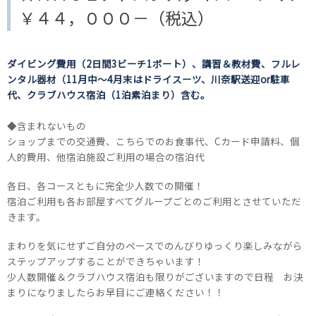
￥４４，０００－（税込）
ダイビング費用（2日間3ビーチ1ボート）、講習＆教材費、
フルレ
ンタル器材（11月中～4月末はドライスーツ、
川奈駅送迎or駐車
代、クラブハウス宿泊（1泊素泊まり）含む。
◆含まれないもの
ショップまでの交通費、こちらでのお食事代、Cカード申請料、個
人的費用、他宿泊施設ご利用の場合の宿泊代
各日、各コースともに完全少人数での開催！
宿泊ご利用も各お部屋すべてグループごとのご利用とさせていただ
きます。
まわりを気にせずご自分のペースでのんびりゆっくり楽しみながら
ステップアップすることができちゃいます！
少人数開催＆クラブハウス宿泊も限りがございますので日程 お決
まりになりましたらお早目にご連絡ください！！