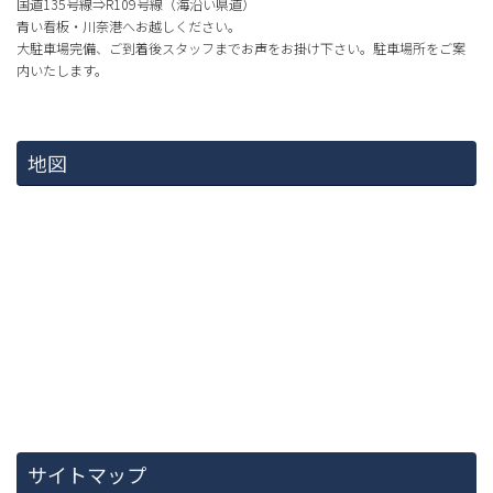
国道135号線⇒R109号線（海沿い県道）
青い看板・川奈港へお越しください。
大駐車場完備、ご到着後スタッフまでお声をお掛け下さい。駐車場所をご案
内いたします。
地図
サイトマップ