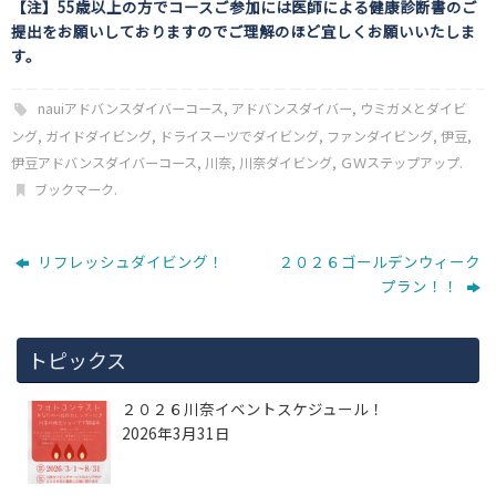
【注】55歳以上の方でコースご参加には医師による健康診断書の
ご
提出をお願いしておりますのでご理解のほど宜しくお願いいたしま
す。
nauiアドバンスダイバーコース
,
アドバンスダイバー
,
ウミガメとダイビ
ング
,
ガイドダイビング
,
ドライスーツでダイビング
,
ファンダイビング
,
伊豆
,
伊豆アドバンスダイバーコース
,
川奈
,
川奈ダイビング
,
ＧＷステップアップ
.
ブックマーク
.
リフレッシュダイビング！
２０２６ゴールデンウィーク
プラン！！
トピックス
２０２６川奈イベントスケジュール！
2026年3月31日