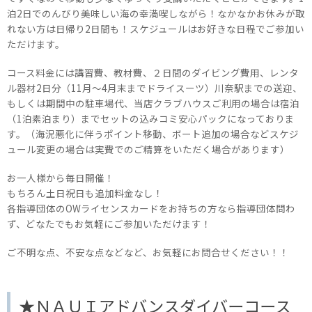
泊2日でのんびり美味しい海の幸満喫しながら！なかなかお休みが取
れない方は日帰り2日間も！スケジュールはお好きな日程でご参加い
ただけます。
コース料金には講習費、教材費、２日間のダイビング費用、レンタ
ル器材2日分（11月～4月末までドライスーツ）川奈駅までの送迎、
もしくは期間中の駐車場代、当店クラブハウスご利用の場合は宿泊
（1泊素泊まり）までセットの込みコミ安心パックになっておりま
す。（海況悪化に伴うポイント移動、ボート追加の場合などスケジ
ュール変更の場合は実費でのご精算をいただく場合があります）
お一人様から毎日開催！
もちろん土日祝日も追加料金なし！
各指導団体のOWライセンスカードをお持ちの方なら指導団体問わ
ず、どなたでもお気軽にご参加いただけます！
ご不明な点、不安な点などなど、お気軽にお問合せください！！
★ＮＡＵＩアドバンスダイバーコース