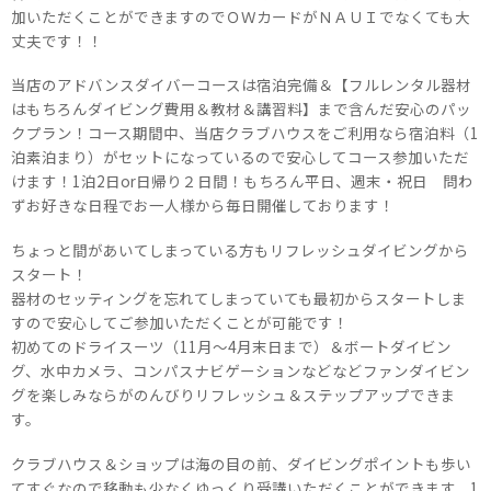
加いただくことができますのでＯＷカードがＮＡＵＩでなくても大
丈夫です！！
当店のアドバンスダイバーコースは宿泊完備＆【フルレンタル器材
はもちろんダイビング費用＆教材＆講習料】まで含んだ安心のパッ
クプラン！コース期間中、当店クラブハウスをご利用なら宿泊料（1
泊素泊まり）がセットになっているので安心してコース参加いただ
けます！1泊2日or日帰り２日間！もちろん平日、週末・祝日 問わ
ずお好きな日程でお一人様から毎日開催しております！
ちょっと間があいてしまっている方もリフレッシュダイビングから
スタート！
器材のセッティングを忘れてしまっていても最初からスタートしま
すので安心してご参加いただくことが可能です！
初めてのドライスーツ（11月～4月末日まで）＆ボートダイビン
グ、水中カメラ、コンパスナビゲーションなどなどファンダイビン
グを楽しみならがのんびりリフレッシュ＆ステップアップできま
す。
クラブハウス＆ショップは海の目の前、ダイビングポイントも歩い
てすぐなので移動も少なくゆっくり受講いただくことができます。1