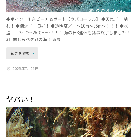
◆ポイン 川奈ビーチ＆ボート【ウバコーラル】 ◆天気／ 晴
れ！ ◆海況／ 良好！ ◆透明度／ ～10m～15m～！！！ ◆水
温 25℃～26℃～～！！！ 海の日3連休も無事終了しました！
3日間ともベタ凪の海！ ＆最…
続きを読む
2025年7月21日
ヤバい！