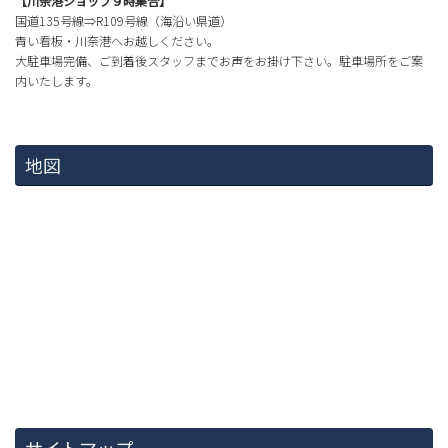
【川奈港ショップ９時集合】
国道135号線⇒R109号線（海沿い県道）
青い看板・川奈港へお越しください。
大駐車場完備、ご到着後スタッフまでお声をお掛け下さい。駐車場所をご案
内いたします。
地図
サイトマップ