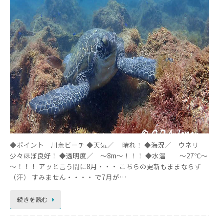
◆ポイント 川奈ビーチ ◆天気／ 晴れ！ ◆海況／ ウネリ
少々ほぼ良好！ ◆透明度／ ～8m～！！！ ◆水温 ～27℃～
～！！！ アッと言う間に8月・・・ こちらの更新もままならず
（汗） すみません・・・・ で7月が…
続きを読む