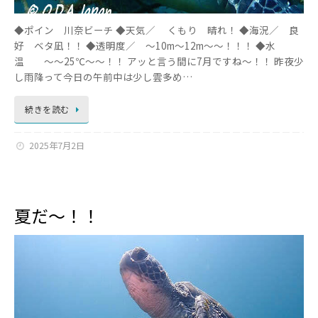
◆ポイン 川奈ビーチ ◆天気／ くもり 晴れ！ ◆海況／ 良
好 ベタ凪！！ ◆透明度／ ～10m～12m～～！！！ ◆水
温 ～～25℃～～！！ アッと言う間に7月ですね～！！ 昨夜少
し雨降って今日の午前中は少し雲多め…
続きを読む
2025年7月2日
夏だ～！！