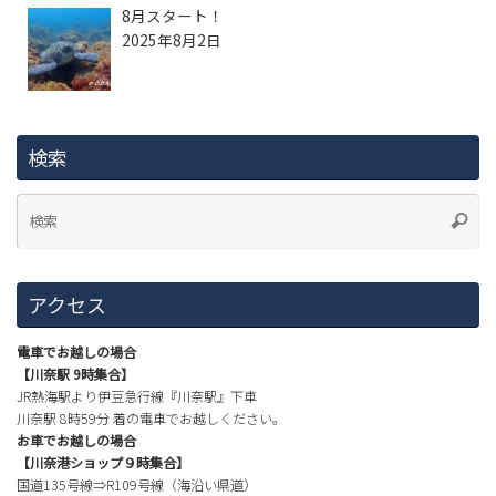
8月スタート！
2025年8月2日
検索
アクセス
電車でお越しの場合
【川奈駅 9時集合】
JR熱海駅より伊豆急行線『川奈駅』下車
川奈駅 8時59分 着の電車でお越しください。
お車でお越しの場合
【川奈港ショップ９時集合】
国道135号線⇒R109号線（海沿い県道）