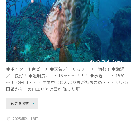
◆ポイン 川奈ビーチ ◆天気／ くもり → 晴れ！ ◆海況
／ 良好！ ◆透明度／ ～15ｍ～～！！！ ◆水温 ～15℃
～！ 今日は・・・ 午前中はどんより雲がたちこめ・・・ 伊豆も
国道から上の山エリアは雪が 降った所…
続きを読む
2025年2月18日