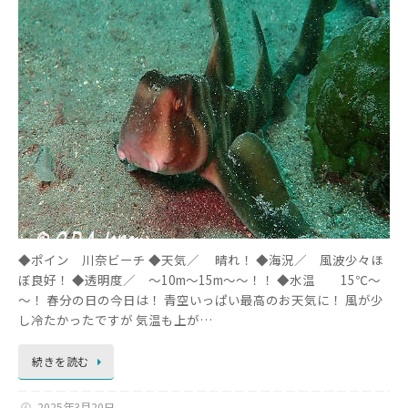
◆ポイン 川奈ビーチ ◆天気／ 晴れ！ ◆海況／ 風波少々ほ
ぼ良好！ ◆透明度／ ～10m～15m～～！！ ◆水温 15℃～
～！ 春分の日の今日は！ 青空いっぱい最高のお天気に！ 風が少
し冷たかったですが 気温も上が…
続きを読む
2025年3月20日