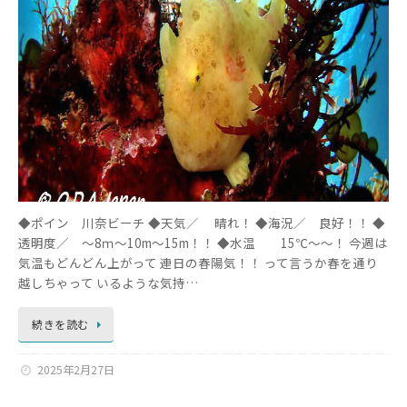
◆ポイン 川奈ビーチ ◆天気／ 晴れ！ ◆海況／ 良好！！ ◆
透明度／ ～8ｍ～10m～15m！！ ◆水温 15℃～～！ 今週は
気温もどんどん上がって 連日の春陽気！！ って言うか春を通り
越しちゃって いるような気持…
続きを読む
2025年2月27日