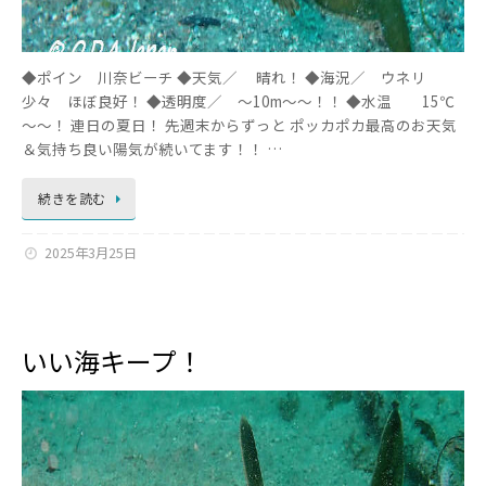
◆ポイン 川奈ビーチ ◆天気／ 晴れ！ ◆海況／ ウネリ
少々 ほぼ良好！ ◆透明度／ ～10m～～！！ ◆水温 15℃
～～！ 連日の夏日！ 先週末からずっと ポッカポカ最高のお天気
＆気持ち良い陽気が続いてます！！ …
続きを読む
2025年3月25日
いい海キープ！