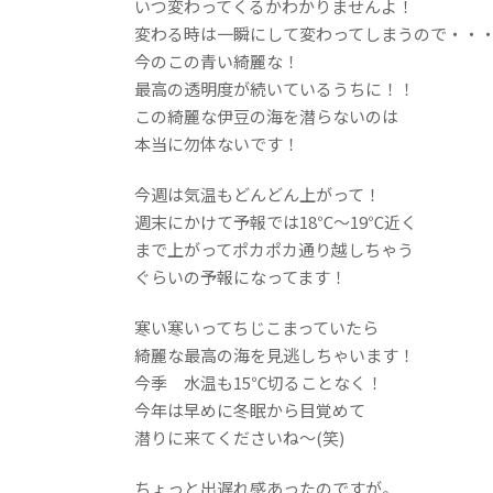
いつ変わってくるかわかりませんよ！
変わる時は一瞬にして変わってしまうので・・
今のこの青い綺麗な！
最高の透明度が続いているうちに！！
この綺麗な伊豆の海を潜らないのは
本当に勿体ないです！
今週は気温もどんどん上がって！
週末にかけて予報では18℃～19℃近く
まで上がってポカポカ通り越しちゃう
ぐらいの予報になってます！
寒い寒いってちじこまっていたら
綺麗な最高の海を見逃しちゃいます！
今季 水温も15℃切ることなく！
今年は早めに冬眠から目覚めて
潜りに来てくださいね～(笑)
ちょっと出遅れ感あったのですが。