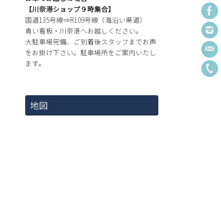
【川奈港ショップ９時集合】
国道135号線⇒R109号線（海沿い県道）
青い看板・川奈港へお越しください。
大駐車場完備、ご到着後スタッフまでお声
をお掛け下さい。駐車場所をご案内いたし
ます。
地図