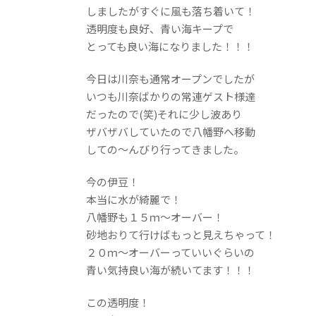
しましたがすぐに風も落ち着いて！
透明度も良好、青い海キープで
とっても良い海になりました！！！
今日は川奈も通常オープンでしたが
いつも川奈ばかりの常連ゲスト様達
だったので(笑)それに少し波あり
ザバザバしていたので八幡野へ移動
しての～んびり行ってきました。
今の伊豆！
本当に水が綺麗で！
八幡野も１５ｍ～オーバー！
砂地おりて行けばもっと見えちゃって！
２０ｍ～オーバーっていいぐらいの
青い気持良い海が続いてます！！！
この透明度！