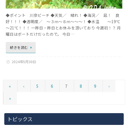
◆ポイント 川奈ビーチ ◆天気／ 晴れ！ ◆海況／ 凪！ 良
好！！！ ◆透明度／ ～３ｍ～８ｍ～～～！ ◆水温 ～19℃
～21℃！！！ 一昨日・昨日とお休みを頂いており 今週初！？ 月
曜日はボートだけだったので。 今日…
続きを読む
2024年5月30日
«
‹
5
6
7
8
9
›
»
トピックス