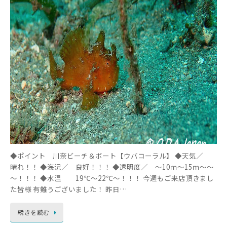
◆ポイント 川奈ビーチ＆ボート【ウバコーラル】 ◆天気／
晴れ！！ ◆海況／ 良好！！！ ◆透明度／ ～10ｍ～15ｍ～～
～！！！ ◆水温 19℃～22℃～！！！ 今週もご来店頂きまし
た皆様 有難うございました！ 昨日…
続きを読む