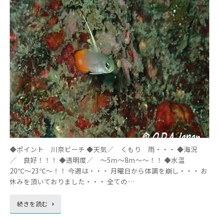
◆ポイント 川奈ビーチ ◆天気／ くもり 雨・・・ ◆海況
／ 良好！！！ ◆透明度／ ～5ｍ～8ｍ～～！！ ◆水温
20℃～23℃～！！ 今週は・・・ 月曜日から体調を崩し・・・ お
休みを頂いておりました・・・ 全ての…
続きを読む