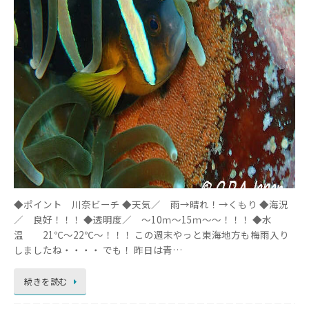
◆ポイント 川奈ビーチ ◆天気／ 雨→晴れ！→くもり ◆海況
／ 良好！！！ ◆透明度／ ～10ｍ～15ｍ～～！！！ ◆水
温 21℃～22℃～！！！ この週末やっと東海地方も梅雨入り
しましたね・・・・ でも！ 昨日は青…
続きを読む