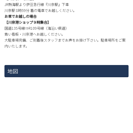
JR熱海駅より伊豆急行線『川奈駅』下車
川奈駅 8時59分 着の電車でお越しください。
お車でお越しの場合
【川奈港ショップ９時集合】
国道135号線⇒R109号線（海沿い県道）
青い看板・川奈港へお越しください。
大駐車場完備、ご到着後スタッフまでお声をお掛け下さい。駐車場所をご案
内いたします。
地図