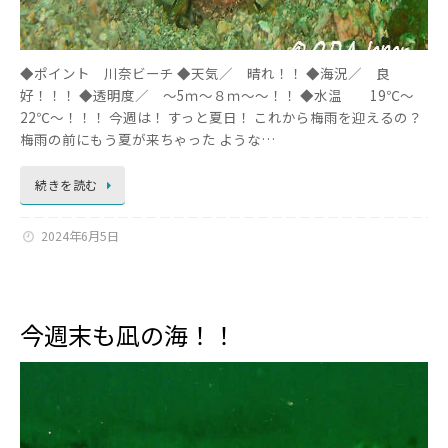
◆ポイント 川奈ビーチ ◆天気／ 晴れ！！ ◆海況／ 良
好！！！ ◆透明度／ ～5ｍ～８ｍ～～！！ ◆水温 19℃～
22℃～！！！ 今週は！ すっと夏日！ これから梅雨を迎えるの？
梅雨の前にもう夏が来ちゃった ような…
続きを読む
2024年6月5日
今週末も凪の海！！