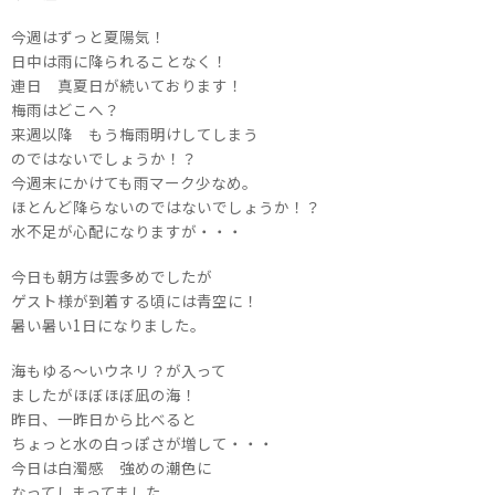
今週はずっと夏陽気！
日中は雨に降られることなく！
連日 真夏日が続いております！
梅雨はどこへ？
来週以降 もう梅雨明けしてしまう
のではないでしょうか！？
今週末にかけても雨マーク少なめ。
ほとんど降らないのではないでしょうか！？
水不足が心配になりますが・・・
今日も朝方は雲多めでしたが
ゲスト様が到着する頃には青空に！
暑い暑い1日になりました。
海もゆる～いウネリ？が入って
ましたがほぼほぼ凪の海！
昨日、一昨日から比べると
ちょっと水の白っぽさが増して・・・
今日は白濁感 強めの潮色に
なってしまってました。