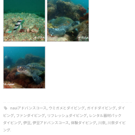
nauiアドバンスコース
,
ウミガメとダイビング
,
ガイドダイビング
,
ダイ
ビング
,
ファンダイビング
,
リフレッシュダイビング
,
レンタル器材パック
ダイビング
,
伊豆
,
伊豆アドバンスコース
,
体験ダイビング
,
川奈
,
川奈ダイビ
ング
.