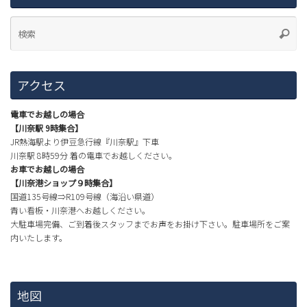
アクセス
電車でお越しの場合
【川奈駅 9時集合】
JR熱海駅より伊豆急行線『川奈駅』下車
川奈駅 8時59分 着の電車でお越しください。
お車でお越しの場合
【川奈港ショップ９時集合】
国道135号線⇒R109号線（海沿い県道）
青い看板・川奈港へお越しください。
大駐車場完備、ご到着後スタッフまでお声をお掛け下さい。駐車場所をご案
内いたします。
地図