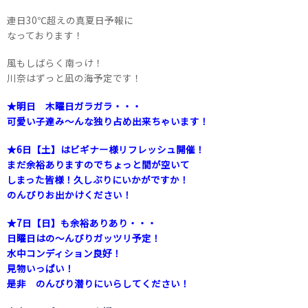
連日30℃超えの真夏日予報に
なっております！
風もしばらく南っけ！
川奈はずっと凪の海予定です！
★明日 木曜日ガラガラ・・・
可愛い子達み～んな独り占め出来ちゃいます！
★6日【土】はビギナー様リフレッシュ開催！
まだ余裕ありますのでちょっと間が空いて
しまった皆様！久しぶりにいかがですか！
のんびりお出かけください！
★7日【日】も余裕ありあり・・・
日曜日はの～んびりガッツリ予定！
水中コンディション良好！
見物いっぱい！
是非 のんびり潜りにいらしてください！