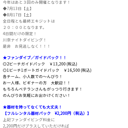
今年はあと３回のみ開催となります！
◆7月13日【土】
◆8月17日【土】
全日程とも最終エキジットは
２０：００となります。
4日間だけの限定！
川奈ナイトダイビング！
是非 お見逃しなく！！！
★ファンダイブ／ガイドパック！！
◎2ビーチガイドパック ￥13,200 (税込)
◎1ビーチ1ボートガイドパック ￥16,500 (税込)
各チーム、小人数での～んびり！
お一人様、ビギナーの方 大歓迎！！
もちろんベテランさんもがっつり行きます！
のんびりお気軽にお出かけください！
★器材を持ってなくても大丈夫！
【フルレンタル器材パック ¥2,200円（税込）】
上記ファンダイビング料金に
2,200円だけプラスしていただければ