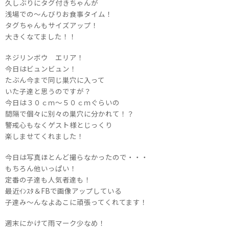
久しぶりにタグ付きちゃんが
浅場での～んびりお食事タイム！
タグちゃんもサイズアップ！
大きくなてました！！
ネジリンボウ エリア！
今日はビュンビュン！
たぶん今まで同じ巣穴に入って
いた子達と思うのですが？
今日は３０ｃｍ～５０ｃｍぐらいの
間隔で個々に別々の巣穴に分かれて！？
警戒心もなくゲスト様とじっくり
楽しませてくれました！
今日は写真ほとんど撮らなかったので・・・
もちろん他いっぱい！
定番の子達も人気者達も！
最近ｲﾝｽﾀ＆FBで画像アップしている
子達み～んなよゐこに頑張ってくれてます！
週末にかけて雨マーク少なめ！