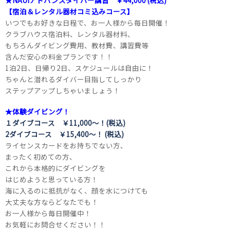
★NAUIアドバンスダイバー講習 ￥44,000 (税込)
【宿泊＆レンタル器材コミ込みコース】
いつでもお好きな日程で、お一人様から毎日開催！
クラブハウス宿泊料、レンタル器材料、
もちろんダイビング費用、教材費、講習費等
含んだ安心の料金プランです！！
1泊2日、日帰り2日、スケジュールは自由に！
ちゃんと潜れるダイバー目指してしっかり
ステップアップしちゃいましょう！
★体験ダイビング！
１ダイブコース ￥11,000～！(税込)
2ダイブコース ￥15,400～！ (税込)
ライセンスカードをお持ちでない方、
まったく初めての方、
これから本格的にダイビングを
はじめようと思っている方！
海に入るのに抵抗がなく、顔を水につけても
大丈夫な方ならどなたでも！
お一人様から毎日開催中！
お気軽にお問合せください！！