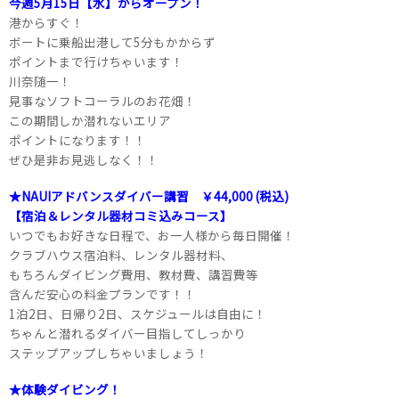
今週5月15日【水】からオープン！
港からすぐ！
ボートに乗船出港して5分もかからず
ポイントまで行けちゃいます！
川奈随一！
見事なソフトコーラルのお花畑！
この期間しか潜れないエリア
ポイントになります！！
ぜひ是非お見逃しなく！！
★NAUIアドバンスダイバー講習 ￥44,000 (税込)
【宿泊＆レンタル器材コミ込みコース】
いつでもお好きな日程で、お一人様から毎日開催！
クラブハウス宿泊料、レンタル器材料、
もちろんダイビング費用、教材費、講習費等
含んだ安心の料金プランです！！
1泊2日、日帰り2日、スケジュールは自由に！
ちゃんと潜れるダイバー目指してしっかり
ステップアップしちゃいましょう！
★体験ダイビング！