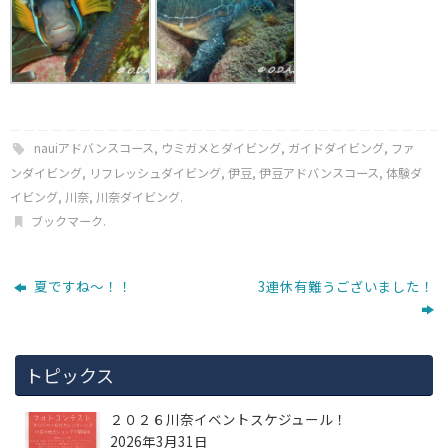
nauiアドバンスコース
,
ウミガメとダイビング
,
ガイドダイビング
,
ファ
ンダイビング
,
リフレッシュダイビング
,
伊豆
,
伊豆アドバンスコース
,
体験ダ
イビング
,
川奈
,
川奈ダイビング
.
ブックマーク
.
夏ですね～！！
3連休有難うございました！
トピックス
２０２６川奈イベントスケジュール！
2026年3月31日