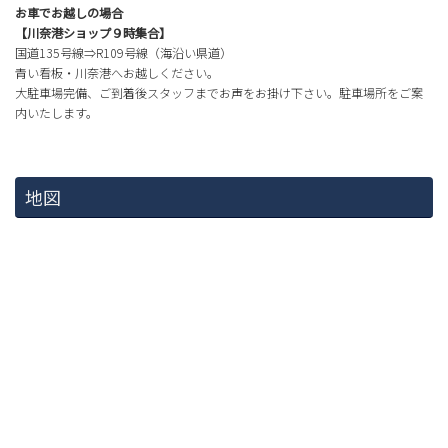
お車でお越しの場合
【川奈港ショップ９時集合】
国道135号線⇒R109号線（海沿い県道）
青い看板・川奈港へお越しください。
大駐車場完備、ご到着後スタッフまでお声をお掛け下さい。駐車場所をご案
内いたします。
地図