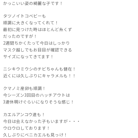
かっこいい姿の綺麗な子です！
タツノイトコベビーも
順調に大きくなってくれて！
最初に見つけた時はほとんど糸くず
だったのですが！
2週間ちかくたって今日はしっかり
マスク越しでもお目目が確認できる
サイズになってきてます！
ニシキウミウシのチビちゃんも健在！
近くには久しぶりにキャラメルも！！
クマノミ産卵も順調！
今シーズン3回目のハッチアウトは
3連休明けぐらいになりそうな感じ！
カエルアンコウ達も！
今日は会えなかった子もいますが・・・
ウロウロしております！
久しぶりにベニカエルも見っけ！