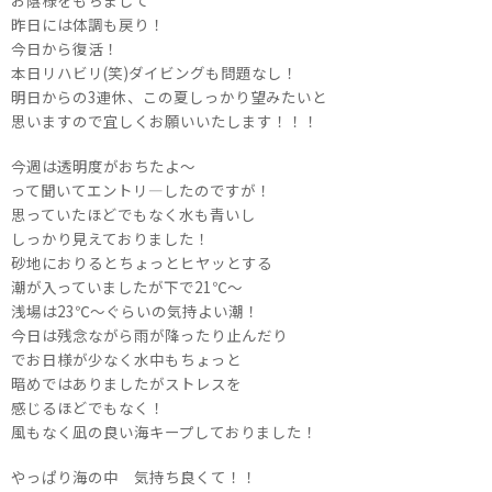
お蔭様をもちまして
昨日には体調も戻り！
今日から復活！
本日リハビリ(笑)ダイビングも問題なし！
明日からの3連休、この夏しっかり望みたいと
思いますので宜しくお願いいたします！！！
今週は透明度がおちたよ～
って聞いてエントリ―したのですが！
思っていたほどでもなく水も青いし
しっかり見えておりました！
砂地におりるとちょっとヒヤッとする
潮が入っていましたが下で21℃～
浅場は23℃～ぐらいの気持よい潮！
今日は残念ながら雨が降ったり止んだり
でお日様が少なく水中もちょっと
暗めではありましたがストレスを
感じるほどでもなく！
風もなく凪の良い海キープしておりました！
やっぱり海の中 気持ち良くて！！