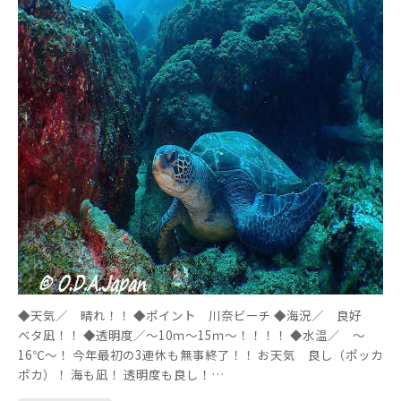
◆天気／ 晴れ！！ ◆ポイント 川奈ビーチ ◆海況／ 良好
ベタ凪！！ ◆透明度／～10ｍ～15ｍ～！！！！ ◆水温／ ～
16℃～！ 今年最初の3連休も無事終了！！ お天気 良し（ポッカ
ポカ）！ 海も凪！ 透明度も良し！…