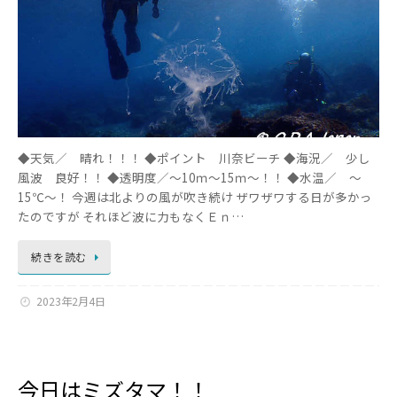
◆天気／ 晴れ！！！ ◆ポイント 川奈ビーチ ◆海況／ 少し
風波 良好！！ ◆透明度／～10ｍ～15ｍ～！！ ◆水温／ ～
15℃～！ 今週は北よりの風が吹き続け ザワザワする日が多かっ
たのですが それほど波に力もなくＥｎ…
続きを読む
2023年2月4日
今日はミズタマ！！