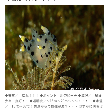
◆天気／ 晴れ！！！ ◆ポイント 川奈ビーチ ◆海況／ 風波
少々 良好！！ ◆透明度／～15ｍ～20ｍ～～～！！！！ ◆水温
／ 15℃～16℃！ 先週からの最強寒波？・・・ さすがに朝晩は