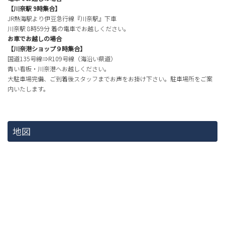
【川奈駅 9時集合】
JR熱海駅より伊豆急行線『川奈駅』下車
川奈駅 8時59分 着の電車でお越しください。
お車でお越しの場合
【川奈港ショップ９時集合】
国道135号線⇒R109号線（海沿い県道）
青い看板・川奈港へお越しください。
大駐車場完備、ご到着後スタッフまでお声をお掛け下さい。駐車場所をご案
内いたします。
地図