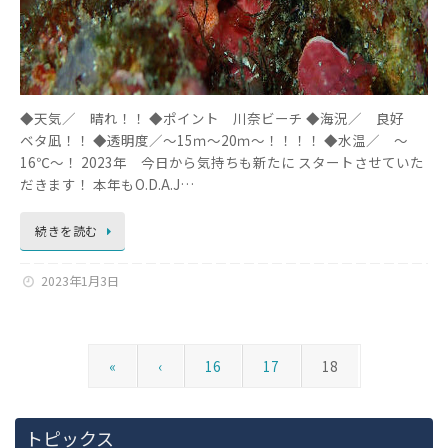
◆天気／ 晴れ！！ ◆ポイント 川奈ビーチ ◆海況／ 良好
ベタ凪！！ ◆透明度／～15ｍ～20ｍ～！！！！ ◆水温／ ～
16℃～！ 2023年 今日から気持ちも新たに スタートさせていた
だきます！ 本年もO.D.A.J…
続きを読む
2023年1月3日
«
‹
16
17
18
トピックス