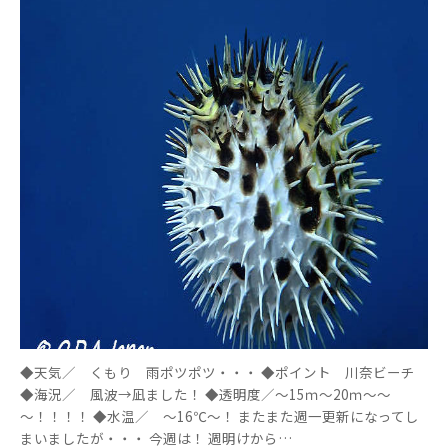
◆天気／ くもり 雨ポツポツ・・・ ◆ポイント 川奈ビーチ
◆海況／ 風波→凪ました！ ◆透明度／～15ｍ～20ｍ～～
～！！！！ ◆水温／ ～16℃～！ またまた週一更新になってし
まいましたが・・・ 今週は！ 週明けから…