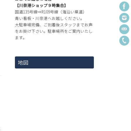
【川奈港ショップ９時集合】
国道135号線⇒R109号線（海沿い県道）
青い看板・川奈港へお越しください。
大駐車場完備、ご到着後スタッフまでお声
をお掛け下さい。駐車場所をご案内いたし
ます。
地図
海