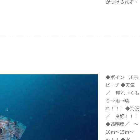
がつけられず・
◆ポイン 川奈
ビーチ ◆天気
／ 晴れ→くも
り→雨→晴
れ！！！ ◆海況
／ 良好！！！
◆透明度／ ～
10m～15m～
～！！ ◆水