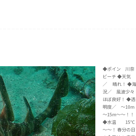
◆ポイン 川奈
ビーチ ◆天気
／ 晴れ！ ◆
況／ 風波少々
ほぼ良好！ ◆透
明度／ ～10m
～15m～～！！
◆水温 15℃
～～！ 春分の日