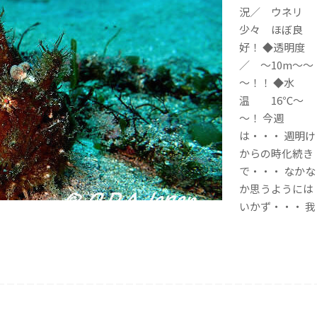
況／ ウネリ
少々 ほぼ良
好！ ◆透明度
／ ～10m～～
～！！ ◆水
温 16℃～
～！ 今週
は・・・ 週明け
からの時化続き
で・・・ なかな
か思うようには
いかず・・・ 我