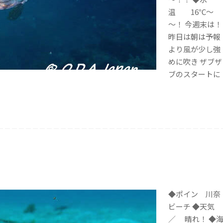
温 16℃～
～！ 今週末は！
昨日は朝は予報
より風が少し強
めに吹き ザブザ
ブのスタートに
◆ポイン 川奈
ビーチ ◆天気
／ 晴れ！ ◆