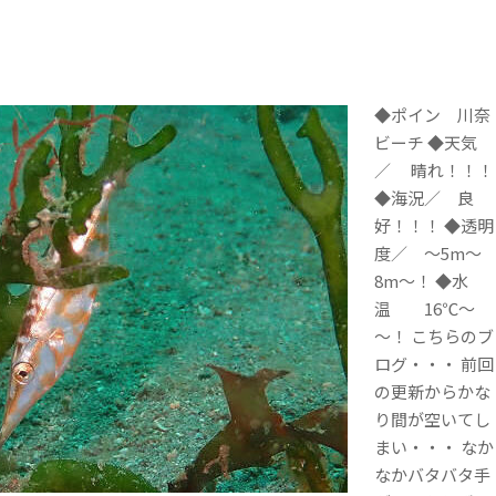
◆ポイン 川奈
ビーチ ◆天気
／ 晴れ！！！
◆海況／ 良
好！！！ ◆透明
度／ ～5m～
8m～！ ◆水
温 16℃～
～！ こちらのブ
ログ・・・ 前回
の更新からかな
り間が空いてし
まい・・・ なか
なかバタバタ手