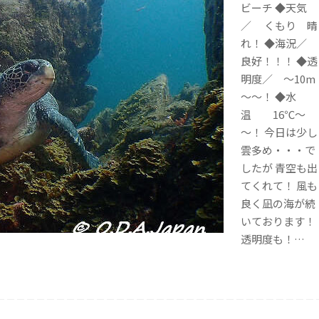
ビーチ ◆天気
／ くもり 晴
れ！ ◆海況／
良好！！！ ◆透
明度／ ～10m
～～！ ◆水
温 16℃～
～！ 今日は少し
雲多め・・・で
したが 青空も出
てくれて！ 風も
良く凪の海が続
いております！
透明度も！…