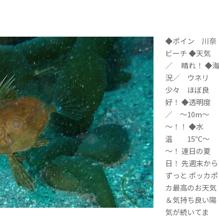
◆ポイン 川奈
ビーチ ◆天気
／ 晴れ！ ◆
況／ ウネリ
少々 ほぼ良
好！ ◆透明度
／ ～10m～
～！！ ◆水
温 15℃～
～！ 連日の夏
日！ 先週末から
ずっと ポッカポ
カ最高のお天気
＆気持ち良い陽
気が続いてま