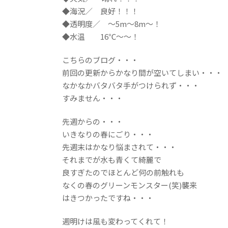
◆海況／ 良好！！！
◆透明度／ ～5m～8m～！
◆水温 16℃～～！
こちらのブログ・・・
前回の更新からかなり間が空いてしまい・・・
なかなかバタバタ手がつけられず・・・
すみません・・・
先週からの・・・
いきなりの春にごり・・・
先週末はかなり悩まされて・・・
それまでが水も青くて綺麗で
良すぎたのでほとんど何の前触れも
なくの春のグリーンモンスター(笑)襲来
はきつかったですね・・・
週明けは風も変わってくれて！