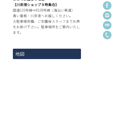
【川奈港ショップ９時集合】
国道135号線⇒R109号線（海沿い県道）
青い看板・川奈港へお越しください。
大駐車場完備、ご到着後スタッフまでお声
をお掛け下さい。駐車場所をご案内いたし
ます。
地図