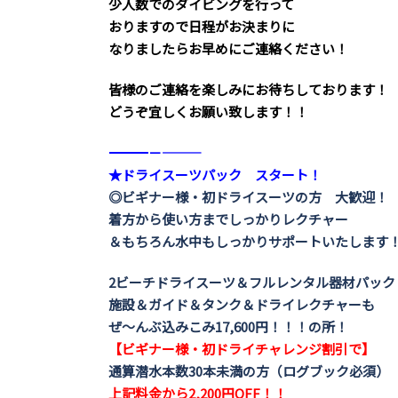
少人数でのダイビングを行って
おりますので日程がお決まりに
なりましたらお早めにご連絡ください！
皆様のご連絡を楽しみにお待ちしております！
どうぞ宜しくお願い致します！！
――――――――――――――――――――－－―――
★ドライスーツパック スタート！
◎ビギナー様・初ドライスーツの方 大歓迎！
着方から使い方までしっかりレクチャー
＆もちろん水中もしっかりサポートいたします
2ビーチドライスーツ＆フルレンタル器材パック
施設＆ガイド＆タンク＆ドライレクチャーも
ぜ～んぶ込みこみ
17,600円！！！の所！
【ビギナー様・初ドライチャレンジ割引で】
通算潜水本数30本未満の方（ログブック必須）
上記料金から2,200円OFF！！