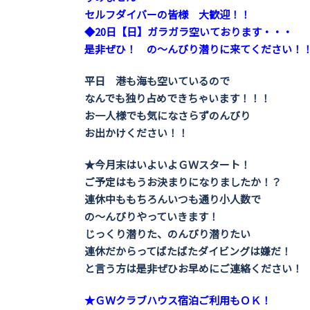
セルフダイバーの皆様 大歓迎！！
◆20日【日】ガラガラ空いております・・・
是非ぜひ！ の～んびり潜りに来てください！
平日 港も海も空いているので
なんでも独り占めできちゃいます！！！
お一人様でも気になさらずのんびり
お出かけください！！
★今月末はいよいよＧＷスタート！
ご予定はもうお決まりになりましたか！？
連休中ももちろんいつも通り小人数で
の～んびりやっていきます！
じっくり潜りた、のんびり潜りたい
連休だからってばたばたダイビングは嫌だ！
と言う方は是非ぜひお早めにご連絡ください！
★ＧＷクラブハウス宿泊ご利用もＯＫ！