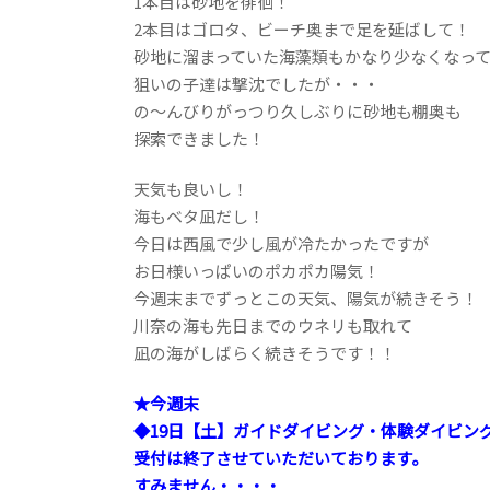
1本目は砂地を徘徊！
2本目はゴロタ、ビーチ奥まで足を延ばして！
砂地に溜まっていた海藻類もかなり少なくなっ
狙いの子達は撃沈でしたが・・・
の～んびりがっつり久しぶりに砂地も棚奥も
探索できました！
天気も良いし！
海もベタ凪だし！
今日は西風で少し風が冷たかったですが
お日様いっぱいのポカポカ陽気！
今週末までずっとこの天気、陽気が続きそう！
川奈の海も先日までのウネリも取れて
凪の海がしばらく続きそうです！！
★今週末
◆19日【土】ガイドダイビング・体験ダイビン
受付は終了させていただいております。
すみません・・・・