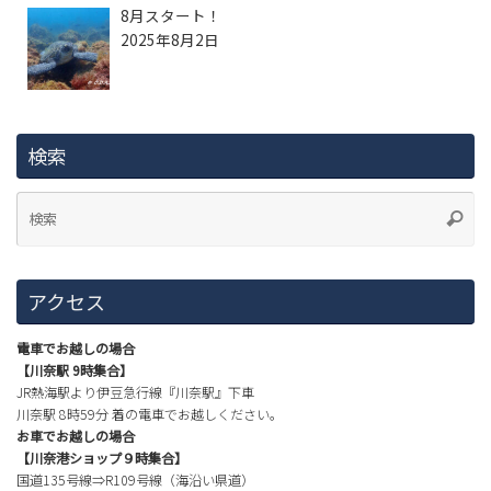
8月スタート！
2025年8月2日
検索
アクセス
電車でお越しの場合
【川奈駅 9時集合】
JR熱海駅より伊豆急行線『川奈駅』下車
川奈駅 8時59分 着の電車でお越しください。
お車でお越しの場合
【川奈港ショップ９時集合】
国道135号線⇒R109号線（海沿い県道）