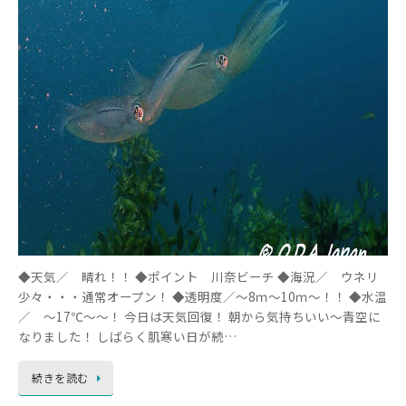
◆天気／ 晴れ！！ ◆ポイント 川奈ビーチ ◆海況／ ウネリ
少々・・・通常オープン！ ◆透明度／～8ｍ～10ｍ～！！ ◆水温
／ ～17℃～～！ 今日は天気回復！ 朝から気持ちいい～青空に
なりました！ しばらく肌寒い日が続…
続きを読む