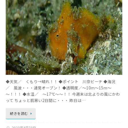
◆天気／ くもり→晴れ！！ ◆ポイント 川奈ビーチ ◆海況
／ 風波・・・通常オープン！ ◆透明度／～10ｍ～15ｍ～
～！！！ ◆水温／ ～17℃～～！！ 今週末は北よりの風にかわ
って ちょっと肌寒い2日間に・・・ 昨日は…
続きを読む
2023年4月23日