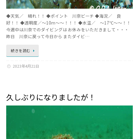
◆天気／ 晴れ！！ ◆ポイント 川奈ビーチ ◆海況／ 良
好！！ ◆透明度／～10ｍ～～！！！ ◆水温／ ～17℃～～！！
今週中は川奈でのダイビングは お休みをいただきまして・・・
昨日 川奈に戻って今日から またダイビ…
続きを読む
2023年4月21日
久しぶりになりましたが！