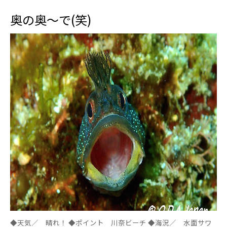
奥の奥～で(笑)
◆天気／ 晴れ！ ◆ポイント 川奈ビーチ ◆海況／ 水面サワ