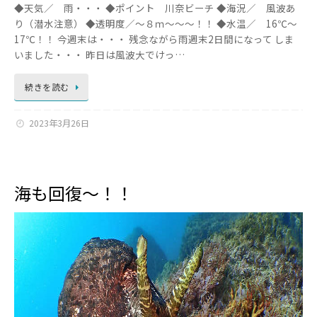
◆天気／ 雨・・・ ◆ポイント 川奈ビーチ ◆海況／ 風波あ
り（潜水注意） ◆透明度／～８ｍ～～～！！ ◆水温／ 16℃～
17℃！！ 今週末は・・・ 残念ながら雨週末2日間になって しま
いました・・・ 昨日は風波大でけっ…
続きを読む
2023年3月26日
海も回復～！！