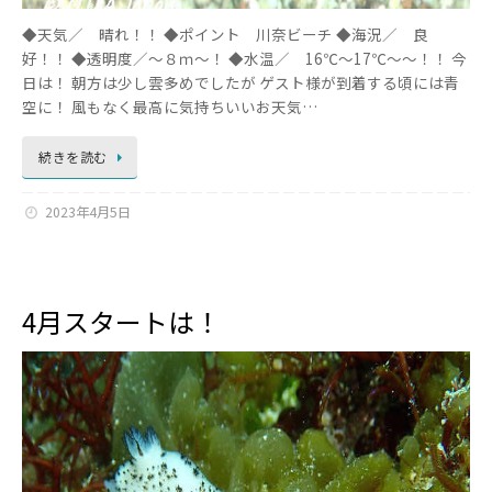
◆天気／ 晴れ！！ ◆ポイント 川奈ビーチ ◆海況／ 良
好！！ ◆透明度／～８ｍ～！ ◆水温／ 16℃～17℃～～！！ 今
日は！ 朝方は少し雲多めでしたが ゲスト様が到着する頃には青
空に！ 風もなく最高に気持ちいいお天気…
続きを読む
2023年4月5日
4月スタートは！