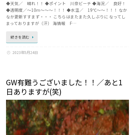
◆天気／ 晴れ！！ ◆ポイント 川奈ビーチ ◆海況／ 良好！
◆透明度／～10ｍ～～～！！！ ◆水温／ 19℃～～！！！ なか
なか更新すすまず・・・ こちらはまたまた久しぶりに なってし
まっておりますが（汗） 海情報 F…
続きを読む
2023年5月24日
GW有難うございました！！／あと1
日ありますが(笑)