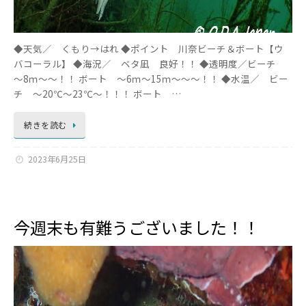
◆天気／ くもり→はれ ◆ポイント 川奈ビーチ＆ボート【ウ
バコーラル】 ◆海況／ ベタ凪 良好！！ ◆透明度／ビーチ
～8ｍ～～！！ ボート ～6ｍ～15ｍ～～～！！ ◆水温／ ビー
チ ～20℃～23℃～！！！ ボート …
続きを読む
2023年6月25日
今週末も有難うございました！！