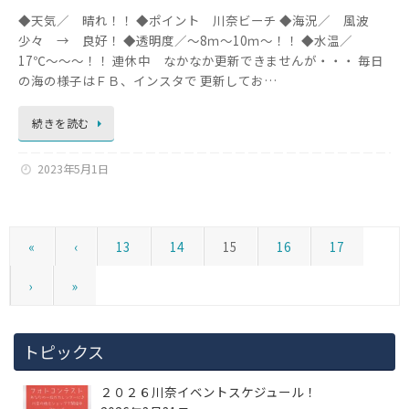
◆天気／ 晴れ！！ ◆ポイント 川奈ビーチ ◆海況／ 風波
少々 → 良好！ ◆透明度／～8ｍ～10ｍ～！！ ◆水温／
17℃～～～！！ 連休中 なかなか更新できませんが・・・ 毎日
の海の様子はＦＢ、インスタで 更新してお…
続きを読む
2023年5月1日
«
‹
13
14
15
16
17
›
»
トピックス
２０２６川奈イベントスケジュール！