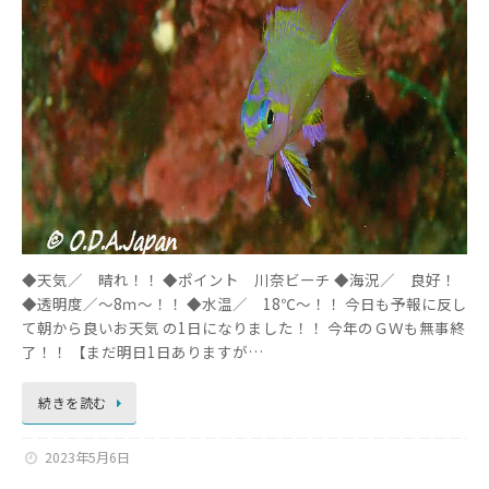
◆天気／ 晴れ！！ ◆ポイント 川奈ビーチ ◆海況／ 良好！
◆透明度／～8ｍ～！！ ◆水温／ 18℃～！！ 今日も予報に反し
て朝から良いお天気 の1日になりました！！ 今年のＧＷも無事終
了！！ 【まだ明日1日ありますが…
続きを読む
2023年5月6日