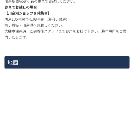
川奈駅 8時59分 着の電車でお越しください。
お車でお越しの場合
【川奈港ショップ９時集合】
国道135号線⇒R109号線（海沿い県道）
青い看板・川奈港へお越しください。
大駐車場完備、ご到着後スタッフまでお声をお掛け下さい。駐車場所をご案
内いたします。
地図