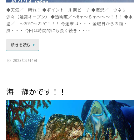
◆天気／ 晴れ！ ◆ポイント 川奈ビーチ ◆海況／ ウネリ
少々（通常オープン） ◆透明度／～6ｍ～８ｍ～～～！！！ ◆水
温／ ～20℃～21℃！！！ 今週末は・・・ 金曜日からの雨・
風・・・ 今回は時間的にも長く続き・・…
続きを読む
2023年6月4日
海 静かです！！