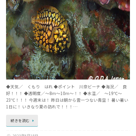
◆天気／ くもり はれ ◆ポイント 川奈ビーチ ◆海況／ 良
好！！！ ◆透明度／～8ｍ～10ｍ～！！ ◆水温／ ～19℃～
23℃！！！ 今週末は！ 昨日は朝から雲一つない青空！ 暑い暑い
1日に！ いきなり夏の訪れで！！！…
続きを読む
2023年6月18日