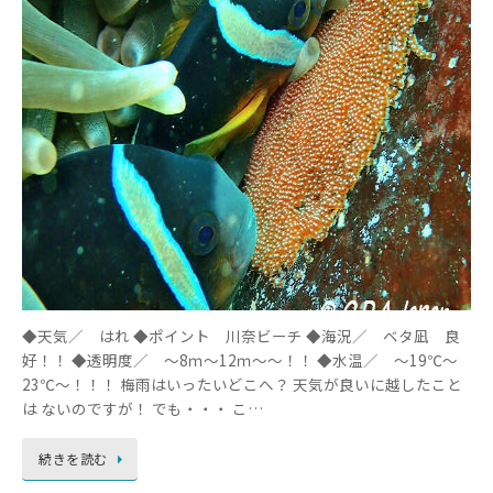
◆天気／ はれ ◆ポイント 川奈ビーチ ◆海況／ ベタ凪 良
好！！ ◆透明度／ ～8ｍ～12ｍ～～！！ ◆水温／ ～19℃～
23℃～！！！ 梅雨はいったいどこへ？ 天気が良いに越したこと
は ないのですが！ でも・・・ こ…
続きを読む