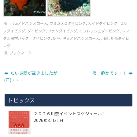
nauiアドバンスコース
,
ウミガメとダイビング
,
ガイドダイビング
,
セル
フダイビング
,
ダイビング
,
ファンダイビング
,
リフレッシュダイビング
,
レン
タル器材パック ダイビング
,
伊豆
,
伊豆アドバンスコース
,
川奈
,
川奈ダイビ
ング
.
ブックマーク
.
だいぶ間が空きましたが
海 静かです！！
(汗)・・・
トピックス
２０２６川奈イベントスケジュール！
2026年3月31日