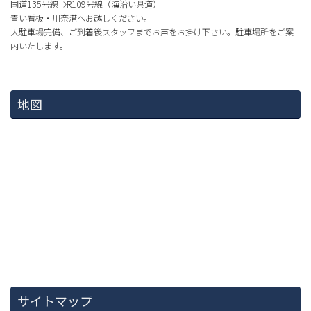
国道135号線⇒R109号線（海沿い県道）
青い看板・川奈港へお越しください。
大駐車場完備、ご到着後スタッフまでお声をお掛け下さい。駐車場所をご案
内いたします。
地図
サイトマップ