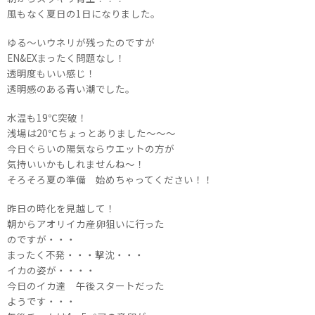
風もなく夏日の1日になりました。
ゆる～いウネリが残ったのですが
EN&EXまったく問題なし！
透明度もいい感じ！
透明感のある青い潮でした。
水温も19℃突破！
浅場は20℃ちょっとありました～～～
今日ぐらいの陽気ならウエットの方が
気持いいかもしれませんね～！
そろそろ夏の準備 始めちゃってください！！
昨日の時化を見越して！
朝からアオリイカ産卵狙いに行った
のですが・・・
まったく不発・・・撃沈・・・
イカの姿が・・・・
今日のイカ達 午後スタートだった
ようです・・・