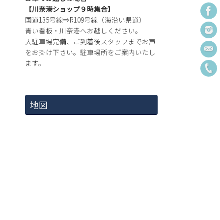
【川奈港ショップ９時集合】
国道135号線⇒R109号線（海沿い県道）
青い看板・川奈港へお越しください。
大駐車場完備、ご到着後スタッフまでお声
をお掛け下さい。駐車場所をご案内いたし
ます。
地図