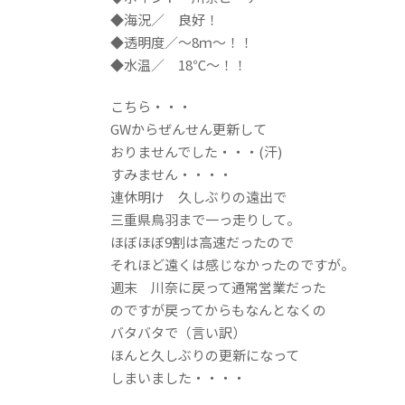
◆海況／ 良好！
◆透明度／～8ｍ～！！
◆水温／ 18℃～！！
こちら・・・
GWからぜんせん更新して
おりませんでした・・・(汗)
すみません・・・・
連休明け 久しぶりの遠出で
三重県鳥羽まで一っ走りして。
ほぼほぼ9割は高速だったので
それほど遠くは感じなかったのですが。
週末 川奈に戻って通常営業だった
のですが戻ってからもなんとなくの
バタバタで（言い訳）
ほんと久しぶりの更新になって
しまいました・・・・