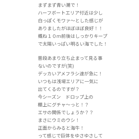
まずまず青い潮で！
ハーフボートエリア付近は少し
白っぽくモワァ～とした感じが
ありましたがほぼほぼ良好！！
概ね１０ｍ前後はしっかりキープ
で太陽いっぱい明るい海でした！
普段あまり立ち止まって見る事
ないのですが(笑)
デッカいアメフラシ達が急に！
いつもは浅場エリアに一気に
出てくるのですが？
今シーズン ドロップ上の
棚上にグチャ～っと！？
エサの関係でしょうか？？
まさにウミのウシ！
正面からみると海牛！
って感じで巨体をゆさゆさして