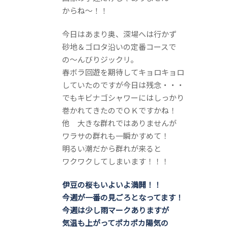
からね～！！
今日はあまり奥、深場へは行かず
砂地＆ゴロタ沿いの定番コースで
の～んびりジックリ。
春ボラ回遊を期待してキョロキョロ
していたのですが今日は残念・・・
でもキビナゴシャワーにはしっかり
巻かれてきたのでＯＫですかね！
他 大きな群れではありませんが
ワラサの群れも一瞬かすめて！
明るい潮だから群れが来ると
ワクワクしてしまいます！！！
伊豆の桜もいよいよ満開！！
今週が一番の見ごろとなってます！
今週は少し雨マークありますが
気温も上がってポカポカ陽気の