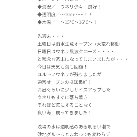
◆海況／ ウネリ少々 良好！
◆透明度／～10ｍ～～！！
◆水温／ ～15℃～16℃～！
先週末・・・
土曜日は潜水注意オープン→大荒れ移動
日曜日はウネリ風波クローズ・・・・
と残念な週末になってしまいましたが・・・
今日は天気も海も回復！
ユル～いウネリが残りましたが
通常オープンのほぼ良好！
お昼ぐらいに少しサイズアップした
ウネリもすぐに落ち着き
それほど気にすることなく
良い海 戻ってきました！
浅場の水は透明感のある明るい潮で
砂地グル～っとまわっても変わらず