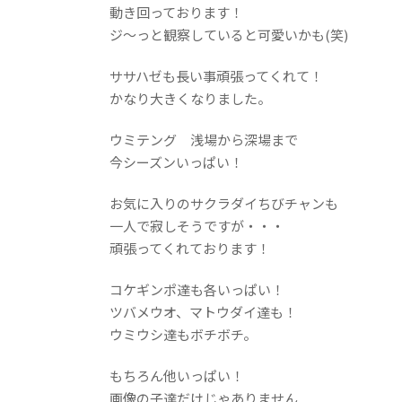
動き回っております！
ジ～っと観察していると可愛いかも(笑)
ササハゼも長い事頑張ってくれて！
かなり大きくなりました。
ウミテング 浅場から深場まで
今シーズンいっぱい！
お気に入りのサクラダイちびチャンも
一人で寂しそうですが・・・
頑張ってくれております！
コケギンポ達も各いっぱい！
ツバメウオ、マトウダイ達も！
ウミウシ達もボチボチ。
もちろん他いっぱい！
画像の子達だけじゃありません