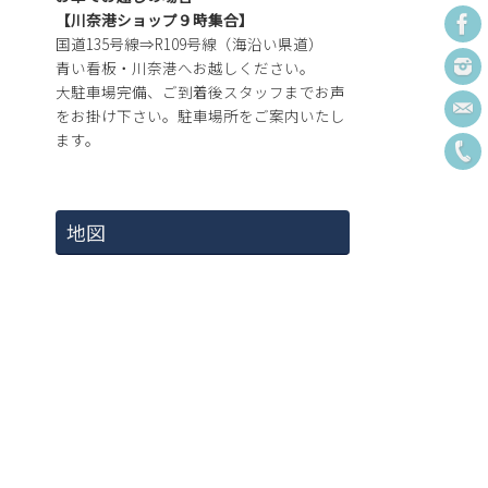
【川奈港ショップ９時集合】
国道135号線⇒R109号線（海沿い県道）
青い看板・川奈港へお越しください。
大駐車場完備、ご到着後スタッフまでお声
をお掛け下さい。駐車場所をご案内いたし
ます。
地図