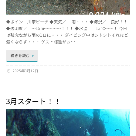
◆ポイン 川奈ビーチ ◆天気／ 雨・・・ ◆海況／ 良好！！
◆透明度／ ～15m～～～～！！！ ◆水温 15℃～～！ 今日
は残念ながら雨の1日に・・・ ダイビング中はシトシトそれほど
強くならず・・・ ゲスト様達がお…
続きを読む
2025年3月12日
3月スタート！！