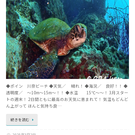
◆ポイン 川奈ビーチ ◆天気／ 晴れ！ ◆海況／ 良好！！ ◆
透明度／ ～10m～15m～！！ ◆水温 15℃～～！ 3月スター
トの週末！ 2日間ともに最高のお天気に恵まれて！ 気温もどんど
ん上がって ほんと気持ち良…
続きを読む
2025年3月2日