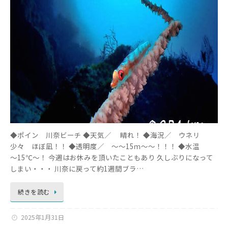
◆ポイン 川奈ビーチ ◆天気／ 晴れ！ ◆海況／ ウネリ
少々 ほぼ凪！！ ◆透明度／ ～～15ｍ～～！！！ ◆水温
～15℃～！ 今週はお休みを頂いたこともあり 久しぶりになって
しまい・・・ 川奈に戻って約1週間ブラ…
続きを読む
2025年1月31日