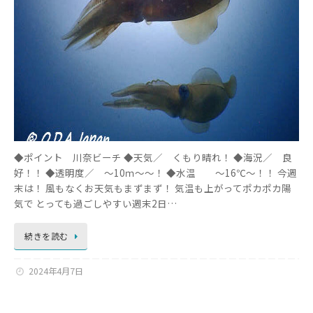
◆ポイント 川奈ビーチ ◆天気／ くもり晴れ！ ◆海況／ 良
好！！ ◆透明度／ ～10ｍ～～！ ◆水温 ～16℃～！！ 今週
末は！ 風もなくお天気もまずまず！ 気温も上がってポカポカ陽
気で とっても過ごしやすい週末2日…
続きを読む
2024年4月7日