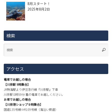
8月スタート！
2025年8月2日
検索
アクセス
電車でお越しの場合
【川奈駅 9時集合】
JR熱海駅より伊豆急行線『川奈駅』下車
川奈駅 8時59分 着の電車でお越しください。
お車でお越しの場合
【川奈港ショップ９時集合】
国道135号線⇒R109号線（海沿い県道）