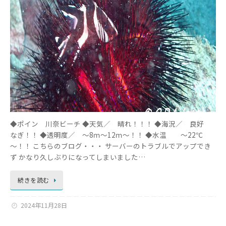
◆ポイン 川奈ビーチ ◆天気／ 晴れ！！！ ◆海況／ 良好
なぎ！！ ◆透明度／ ～8ｍ～12ｍ～！！ ◆水温 ～22℃
～！！ こちらのブログ・・・ サーバーのトラブルでアップでき
ず かなり久しぶりになってしまいました…
続きを読む
2024年11月28日