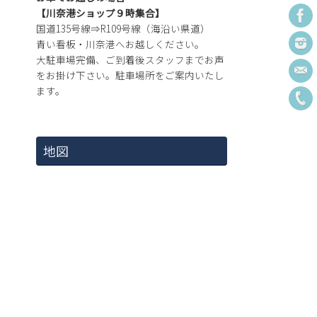
【川奈港ショップ９時集合】
国道135号線⇒R109号線（海沿い県道）
青い看板・川奈港へお越しください。
大駐車場完備、ご到着後スタッフまでお声
をお掛け下さい。駐車場所をご案内いたし
ます。
地図