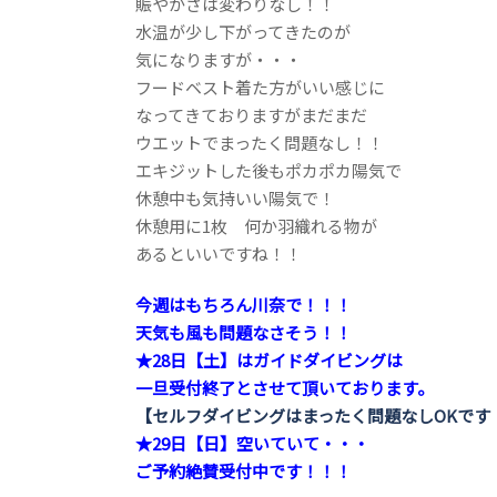
賑やかさは変わりなし！！
水温が少し下がってきたのが
気になりますが・・・
フードベスト着た方がいい感じに
なってきておりますがまだまだ
ウエットでまったく問題なし！！
エキジットした後もポカポカ陽気で
休憩中も気持いい陽気で！
休憩用に1枚 何か羽織れる物が
あるといいですね！！
今週はもちろん川奈で！！！
天気も風も問題なさそう！！
★28日【土】はガイドダイビングは
一旦受付終了と
させて頂いております。
【セルフダイビングはまったく問題なしOKです
★29日【日】空いていて・・・
ご予約絶賛受付中です！！！