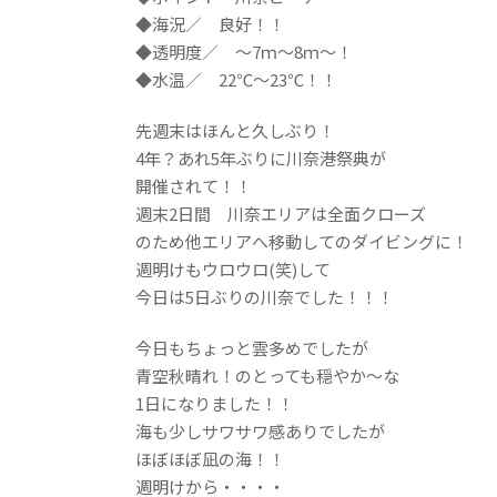
◆海況／ 良好！！
◆透明度／ ～7ｍ～8ｍ～！
◆水温／ 22℃～23℃！！
先週末はほんと久しぶり！
4年？あれ5年ぶりに川奈港祭典が
開催されて！！
週末2日間 川奈エリアは全面クローズ
のため他エリアへ移動してのダイビングに！
週明けもウロウロ(笑)して
今日は5日ぶりの川奈でした！！！
今日もちょっと雲多めでしたが
青空秋晴れ！のとっても穏やか～な
1日になりました！！
海も少しサワサワ感ありでしたが
ほぼほぼ凪の海！！
週明けから・・・・