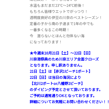
水温もまだまだ23℃～24℃前後！
もちろん皆様ウエットでがっつり！
透明度良好の伊豆の川奈のベストシーズン！
定番の子から南の子達まで1年の中でも
一番多くなるこの時期！
今 潜らないとほんと勿体ない海
になっております！
★今週末10月21日【土】～22日【日】
川奈港祭典のため川奈エリア全面クローズ
となります。申し訳ありません。
21日【土】は【赤沢1ビーチ1ボート】
22日【日】は当日の海況により
【北川2ボートor八幡野2ビーチ】
の
ダイビング予定とさせて頂いております。
ご予約は通常通りOKとなっております。
詳細についてお気軽にお問い合わせください！