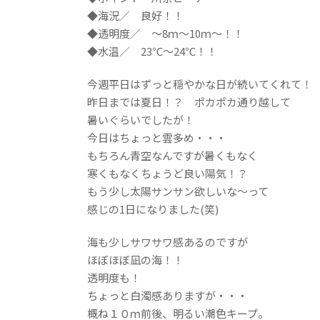
◆海況／ 良好！！
◆透明度／ ～8ｍ～10ｍ～！！
◆水温／ 23℃～24℃！！
今週平日はずっと穏やかな日が続いてくれて！
昨日までは夏日！？ ポカポカ通り越して
暑いぐらいでしたが！
今日はちょっと雲多め・・・
もちろん青空なんですが暑くもなく
寒くもなくちょうど良い陽気！？
もう少し太陽サンサン欲しいな～って
感じの1日になりました(笑)
海も少しサワサワ感あるのですが
ほぼほぼ凪の海！！
透明度も！
ちょっと白濁感ありますが・・・
概ね１０ｍ前後、明るい潮色キープ。