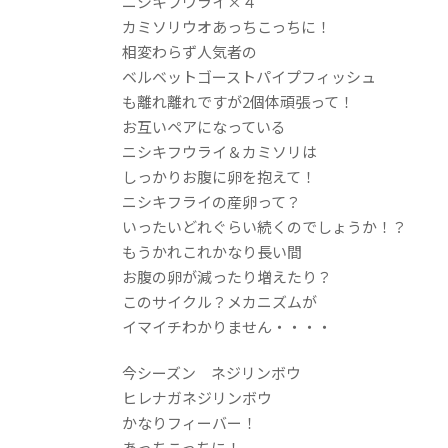
ニシキフウライ×４
カミソリウオあっちこっちに！
相変わらず人気者の
ベルベットゴーストパイプフィッシュ
も離れ離れですが2個体頑張って！
お互いペアになっている
ニシキフウライ＆カミソリは
しっかりお腹に卵を抱えて！
ニシキフライの産卵って？
いったいどれぐらい続くのでしょうか！？
もうかれこれかなり長い間
お腹の卵が減ったり増えたり？
このサイクル？メカニズムが
イマイチわかりません・・・・
今シーズン ネジリンボウ
ヒレナガネジリンボウ
かなりフィーバー！
あっちこっちに！