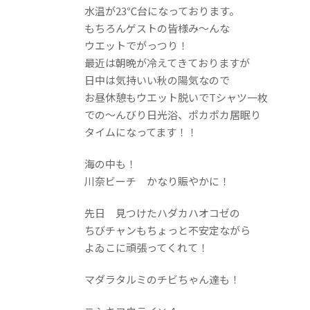
水温が23℃台になっております。
もちろんゲストの皆様み～んな
ウエットでがっつり！
最近は朝晩が冷えてきておりますが
日中は気持いい秋の陽気なので
お昼休憩もウエット脱いでTシャツ一枚
での～んびり日光浴、ポカポカ居眠り
タイムになってます！！
海の中も！
川奈ビーチ かなり賑やかに！
先日 見つけたハダカハオコゼの
ちびチャンもちょっと不安定ながら
よゐこに頑張ってくれて！
マダラタルミのチビちゃん達も！