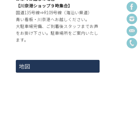
【川奈港ショップ９時集合】
国道135号線⇒R109号線（海沿い県道）
青い看板・川奈港へお越しください。
大駐車場完備、ご到着後スタッフまでお声
をお掛け下さい。駐車場所をご案内いたし
ます。
地図