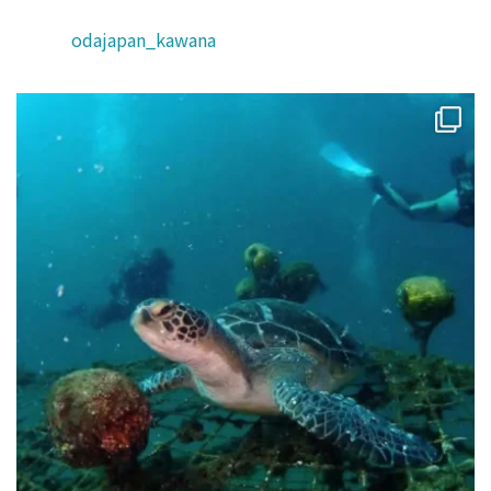
odajapan_kawana