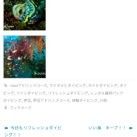
nauiアドバンスコース
,
ウミガメとダイビング
,
ガイドダイビング
,
ダイ
ビング
,
ファンダイビング
,
リフレッシュダイビング
,
レンタル器材パック
ダイビング
,
伊豆
,
伊豆アドバンスコース
,
体験ダイビング
,
川奈
.
ブックマーク
.
今日もリフレッシュダイビ
いい海 キープ！！
ング！！