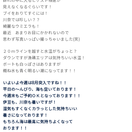
群れの中に入るとゲスト様達が
見えなくなるぐらいです！
ブイをおりてすぐには！
川奈では珍しい？？
綺麗なウミエラも！
最近 あまりお目にかかれないので
思わず写真いっぱい撮っちゃいました(笑)
２０ｍラインを越すと水温がちょっと？
ダウンですが漁礁エリアは気持ちいい水温！
ボートも白っぽさはありますが
概ね水も青く明るい潮になってます！！
いよいよ今週は8月突入ですね！！
平日の～んびり、海も空いております！
今週末もご予約ＯＫとなっております！！
伊豆も、川奈も暑いですが！
湿気もすくなくカラっとした気持ちいい
暑さになっております！
もちろん海は最高に気持ちよくなって
おります！！