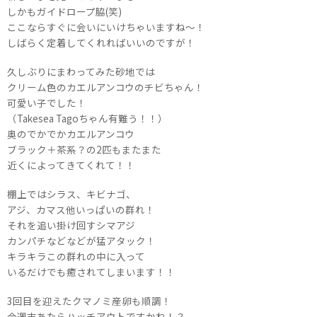
しかもガイドロープ脇(笑)
ここならすぐに会いにいけちゃいますね～！
しばらく定着してくれればいいのですが！
久しぶりにまわってみた砂地では
クリーム色のカエルアンコウのチビちゃん！
可愛い子でした！
（Takesea Tagoちゃん有難う！！）
奥のでかでかカエルアンコウ
ブラック＋茶系？の2匹もまたまた
近くによってきてくれて！！
棚上ではシラス、キビナゴ、
アジ、カマス他いっぱいの群れ！
それを追い掛け回すシマアジ
カンパチなどなどが猛アタック！
キラキラこの群れの中に入って
いるだけでも癒されてしまいます！！
3回目を迎えたクマノミ産卵も順調！
今週末あたらハッチアウトですかね！？