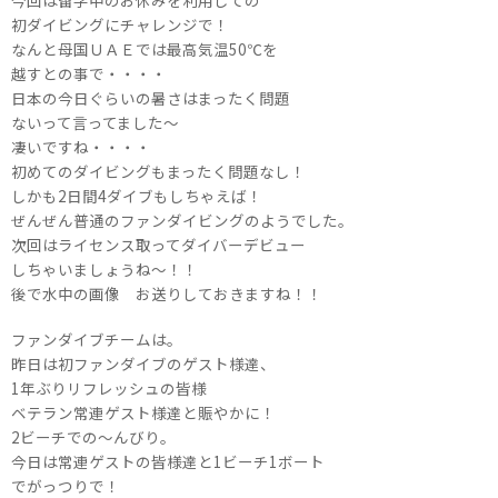
今回は留学中のお休みを利用しての
初ダイビングにチャレンジで！
なんと母国ＵＡＥでは最高気温50℃を
越すとの事で・・・・
日本の今日ぐらいの暑さはまったく問題
ないって言ってました～
凄いですね・・・・
初めてのダイビングもまったく問題なし！
しかも2日間4ダイブもしちゃえば！
ぜんぜん普通のファンダイビングのようでした。
次回はライセンス取ってダイバーデビュー
しちゃいましょうね～！！
後で水中の画像 お送りしておきますね！！
ファンダイブチームは。
昨日は初ファンダイブのゲスト様達、
1年ぶりリフレッシュの皆様
ベテラン常連ゲスト様達と賑やかに！
2ビーチでの～んびり。
今日は常連ゲストの皆様達と1ビーチ1ボート
でがっつりで！