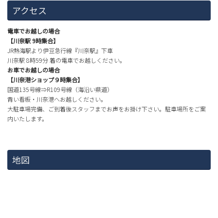
アクセス
電車でお越しの場合
【川奈駅 9時集合】
JR熱海駅より伊豆急行線『川奈駅』下車
川奈駅 8時59分 着の電車でお越しください。
お車でお越しの場合
【川奈港ショップ９時集合】
国道135号線⇒R109号線（海沿い県道）
青い看板・川奈港へお越しください。
大駐車場完備、ご到着後スタッフまでお声をお掛け下さい。駐車場所をご案
内いたします。
地図