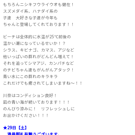
もちろんニシキフウライウオも健在！
スズメダイ系、ハナダイ系の
子達 大好きな子達が今年も
ちゃんと登場してくれております！！
ビーチは全体的に水温が25℃前後の
温かい潮になっているせいか！？
シラス、キビナゴ、カマス、アジなど
他いっぱいの群れがどんどん増えて！
それを追ってシマアジ、カンパチなど
のチビちゃん達もがんがんアタック！
青い水にこの群れのキラキラ
これだけでも癒されてしまいますね～！！
川奈はコンディション良好！
凪の青い海が続いております！！！
のんびり涼みに！ リフレッシュしに
お出かけください！！！
★29日【土】
満員御礼有難うございます。