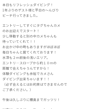
本日もリフレッシュダイビング！
1年ぶりのゲスト様と平日の～んびり
ビーチ行ってきました。
エントリーしてすぐにタグちゃんカメ
のお出迎えでスタート！
少し移動すると別の中カメちゃんも
待っていてくれて！！
お出かけ中の時もありますがほぼほぼ
毎日ちゃんと居てくれております！
水深も２ｍ前後の浅いエリア。
エントリ―スロープから約１０ｍの
距離で会えちゃうんですから！
体験ダイビングも余裕でカメさん
ダイビング出来ちゃいます！！
（必ず会えるとはお約束はできませんので
ご了承ください。）
午後は久しぶりに棚奥までガッツリ！