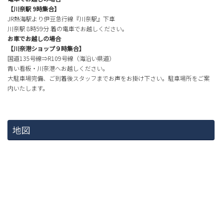
【川奈駅 9時集合】
JR熱海駅より伊豆急行線『川奈駅』下車
川奈駅 8時59分 着の電車でお越しください。
お車でお越しの場合
【川奈港ショップ９時集合】
国道135号線⇒R109号線（海沿い県道）
青い看板・川奈港へお越しください。
大駐車場完備、ご到着後スタッフまでお声をお掛け下さい。駐車場所をご案
内いたします。
地図