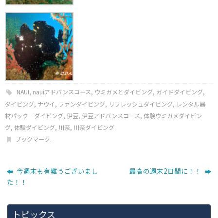
NAUI
,
nauiアドバンスコース
,
ウミガメとダイビング
,
ガイドダイビング
,
ダイビング
,
ナウイ
,
ファンダイビング
,
リフレッシュダイビング
,
レンタル器
材パック ダイビング
,
伊豆
,
伊豆アドバンスコース
,
体験ウミガメダイビン
グ
,
体験ダイビング
,
川奈
,
川奈ダイビング
.
ブックマーク
.
今週末も有難うございまし
最高の週末2日間に！！
た！！
トピックス