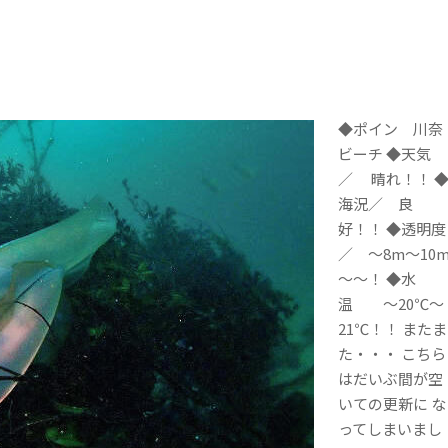
◆ポイン 川奈
ビーチ ◆天気
／ 晴れ！！ 
海況／ 良
好！！ ◆透明度
／ ～8m～10
～～！ ◆水
温 ～20℃～
21℃！！ またま
た・・・ こちら
はだいぶ間が空
いての更新に な
ってしまいまし