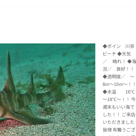
◆ポイン 川奈
ビーチ ◆天気
／ 晴れ！ ◆
況／ 良好！！
◆透明度／ ～
8m～10m～！
◆水温 16℃
～18℃～！！ 今
週末もいい海で
した！！ ご来店
いただきました
皆様 有難うござ