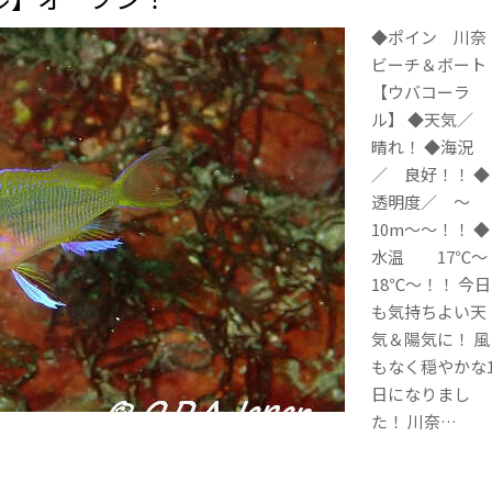
◆ポイン 川奈
ビーチ＆ボート
【ウバコーラ
ル】 ◆天気／
晴れ！ ◆海況
／ 良好！！ ◆
透明度／ ～
10m～～！！ ◆
水温 17℃～
18℃～！！ 今日
も気持ちよい天
気＆陽気に！ 風
もなく穏やかな
日になりまし
た！ 川奈…