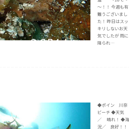
～！！ 今週も有
難うございまし
た！ 昨日はスッ
キリしないお天
気でしたが 雨に
降られ…
◆ポイン 川奈
ビーチ ◆天気
／ 晴れ！ ◆
況／ 良好！！