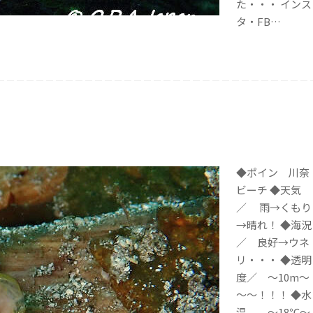
た・・・ インス
タ・FB…
◆ポイン 川奈
ビーチ ◆天気
／ 雨→くもり
→晴れ！ ◆海況
／ 良好→ウネ
リ・・・ ◆透明
度／ ～10m～
～～！！！ ◆水
温 ～18℃～