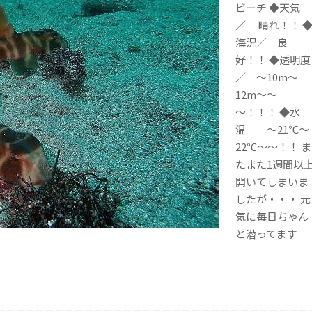
ビーチ ◆天気
／ 晴れ！！ 
海況／ 良
好！！ ◆透明度
／ ～10m～
12m～～
～！！！ ◆水
温 ～21℃～
22℃～～！！ ま
たまた1週間以
開いてしまいま
したが・・・ 元
気に毎日ちゃん
と潜ってます