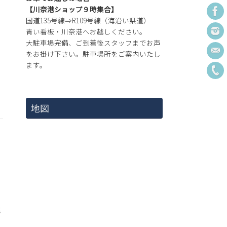
【川奈港ショップ９時集合】
国道135号線⇒R109号線（海沿い県道）
青い看板・川奈港へお越しください。
大駐車場完備、ご到着後スタッフまでお声
をお掛け下さい。駐車場所をご案内いたし
ます。
地図
海