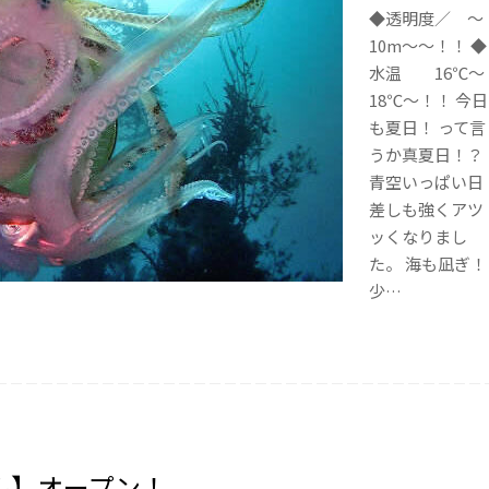
◆透明度／ ～
10m～～！！ ◆
水温 16℃～
18℃～！！ 今日
も夏日！ って言
うか真夏日！？
青空いっぱい日
差しも強くアツ
ッくなりまし
た。 海も凪ぎ！
少…
ル】オープン！