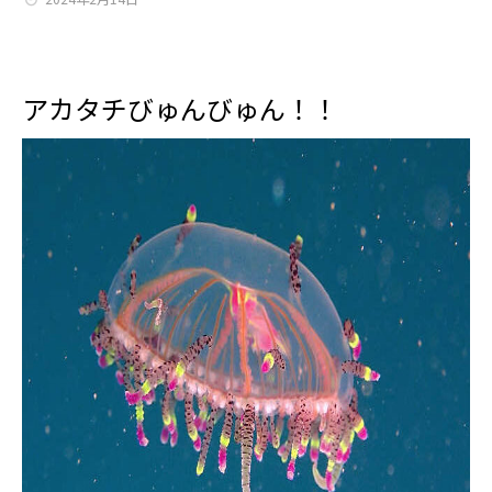
アカタチびゅんびゅん！！