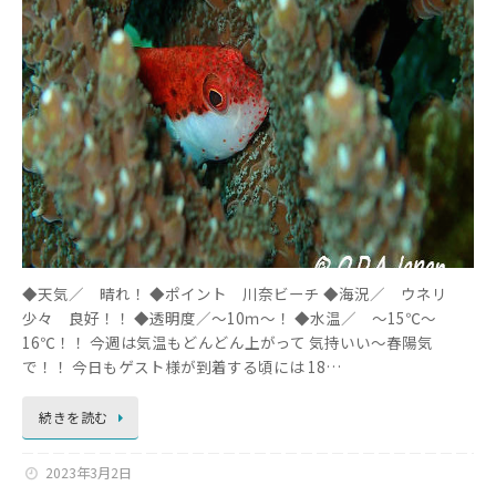
◆天気／ 晴れ！ ◆ポイント 川奈ビーチ ◆海況／ ウネリ
少々 良好！！ ◆透明度／～10ｍ～！ ◆水温／ ～15℃～
16℃！！ 今週は気温もどんどん上がって 気持いい～春陽気
で！！ 今日もゲスト様が到着する頃には 18…
続きを読む
2023年3月2日