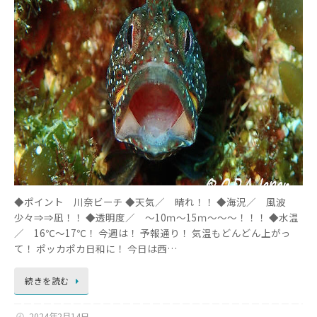
◆ポイント 川奈ビーチ ◆天気／ 晴れ！！ ◆海況／ 風波
少々⇒⇒凪！！ ◆透明度／ ～10ｍ～15ｍ～～～！！！ ◆水温
／ 16℃～17℃！ 今週は！ 予報通り！ 気温もどんどん上がっ
て！ ポッカポカ日和に！ 今日は西…
続きを読む
2024年2月14日