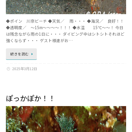
◆ポイン 川奈ビーチ ◆天気／ 雨・・・ ◆海況／ 良好！！
◆透明度／ ～15m～～～～！！！ ◆水温 15℃～～！ 今日
は残念ながら雨の1日に・・・ ダイビング中はシトシトそれほど
強くならず・・・ ゲスト様達がお…
続きを読む
2025年3月12日
ぽっかぽか！！