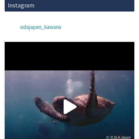
Instagram
odajapan_kawana