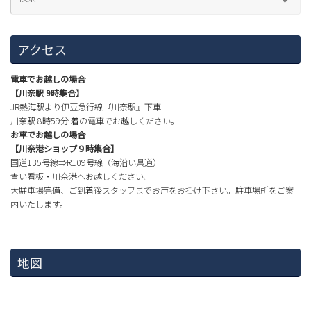
アクセス
電車でお越しの場合
【川奈駅 9時集合】
JR熱海駅より伊豆急行線『川奈駅』下車
川奈駅 8時59分 着の電車でお越しください。
お車でお越しの場合
【川奈港ショップ９時集合】
国道135号線⇒R109号線（海沿い県道）
青い看板・川奈港へお越しください。
大駐車場完備、ご到着後スタッフまでお声をお掛け下さい。駐車場所をご案
内いたします。
地図