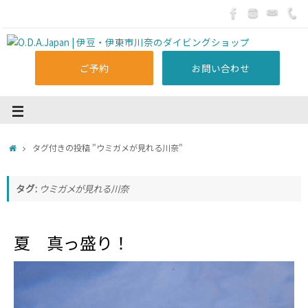
ご予約
お問い合わせ
タグ付きの投稿 "ウミガメが見れる川奈"
タグ:
ウミガメが見れる川奈
夏 真っ盛り！