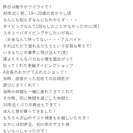
昨日は賑やかワイワイで！
40年近く昔、19～20歳の若かりし頃
なんにも知らずなんにもわからず・・・
ダイビングなんて1回もしたことがなかったのに(笑)
スキューバダイビングがしたいが為に
（お金なんて持ってない・・・アルバイト
すればただで潜れるだろうという安易な考えで）
いきなりこの業界に飛び込んで(笑)
運よくそんなバカな小僧を面白がって
拾ってくれた老舗ダイビングショップ
A会長のおかげで入れたショップ！
当時 店長だった初めてのお師匠が
遊びにきてくれて！
当時の仲間も一緒に連れてきてくれて
その時、同じ時間を過ごした仲間と
30年近くぶりの再会もできて！
ほんと昔が蘇ってきました！
もちろん沢山のゲスト様達もお越しいただき！
なかには初伊豆、初川奈のゲスト様
もいらっしゃったので！