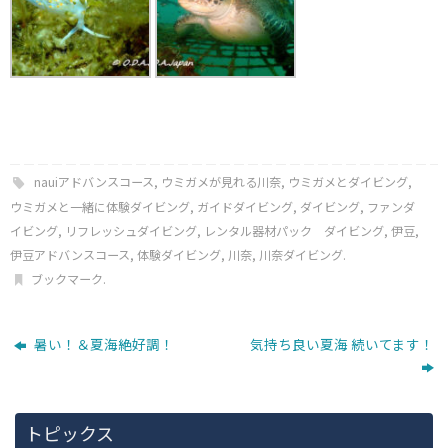
nauiアドバンスコース
,
ウミガメが見れる川奈
,
ウミガメとダイビング
,
ウミガメと一緒に体験ダイビング
,
ガイドダイビング
,
ダイビング
,
ファンダ
イビング
,
リフレッシュダイビング
,
レンタル器材パック ダイビング
,
伊豆
,
伊豆アドバンスコース
,
体験ダイビング
,
川奈
,
川奈ダイビング
.
ブックマーク
.
暑い！＆夏海絶好調！
気持ち良い夏海 続いてます！
トピックス