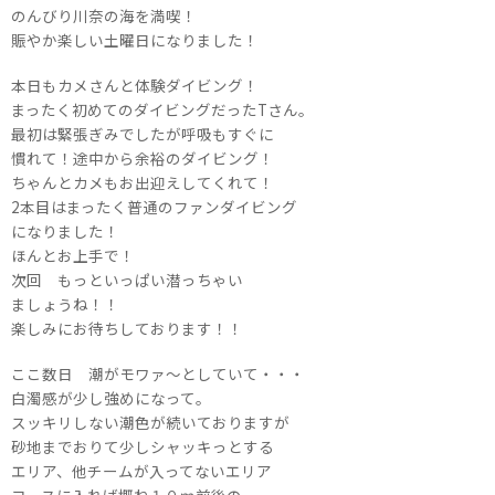
のんびり川奈の海を満喫！
賑やか楽しい土曜日になりました！
本日もカメさんと体験ダイビング！
まったく初めてのダイビングだったTさん。
最初は緊張ぎみでしたが呼吸もすぐに
慣れて！途中から余裕のダイビング！
ちゃんとカメもお出迎えしてくれて！
2本目はまったく普通のファンダイビング
になりました！
ほんとお上手で！
次回 もっといっぱい潜っちゃい
ましょうね！！
楽しみにお待ちしております！！
ここ数日 潮がモワァ～としていて・・・
白濁感が少し強めになって。
スッキリしない潮色が続いておりますが
砂地までおりて少しシャッキっとする
エリア、他チームが入ってないエリア