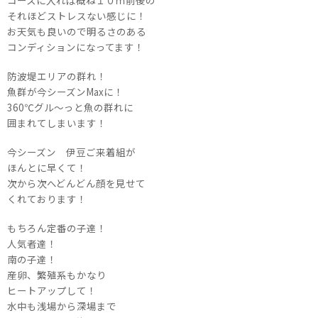
コースに入れば概ね１０ｍ前後の
それほどストレスない感じに！
お天気も良いので明るさのある
コンディションになってます！
防波堤エリアの群れ！
魚群が今シーズンMaxに！
360℃グル～っと魚の群れに
囲まれてしまいます！
今シーズン 伊豆ご来着組が
ほんとに早くて！
次から次へどんどん顔を見せて
くれております！
もちろん定番の子達！
人気者達！
南の子達！
産卵、繁殖系もかなり
ヒートアップして！
水中も浅場から深場まで