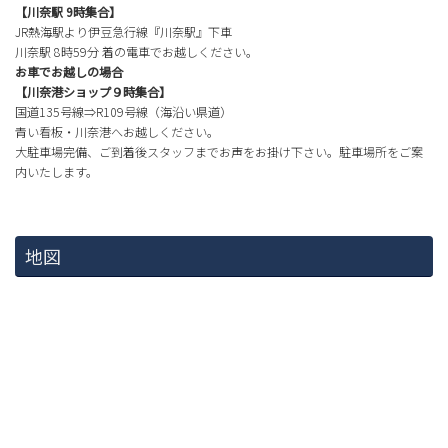
【川奈駅 9時集合】
JR熱海駅より伊豆急行線『川奈駅』下車
川奈駅 8時59分 着の電車でお越しください。
お車でお越しの場合
【川奈港ショップ９時集合】
国道135号線⇒R109号線（海沿い県道）
青い看板・川奈港へお越しください。
大駐車場完備、ご到着後スタッフまでお声をお掛け下さい。駐車場所をご案
内いたします。
地図