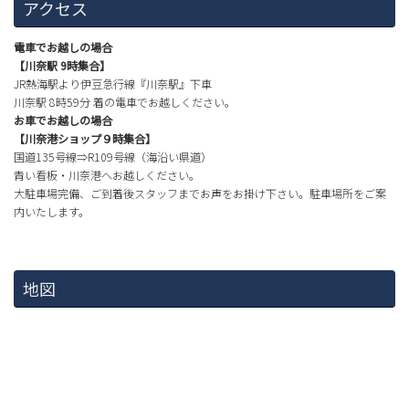
アクセス
電車でお越しの場合
【川奈駅 9時集合】
JR熱海駅より伊豆急行線『川奈駅』下車
川奈駅 8時59分 着の電車でお越しください。
お車でお越しの場合
【川奈港ショップ９時集合】
国道135号線⇒R109号線（海沿い県道）
青い看板・川奈港へお越しください。
大駐車場完備、ご到着後スタッフまでお声をお掛け下さい。駐車場所をご案
内いたします。
地図