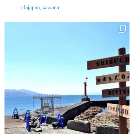
odajapan_kawana