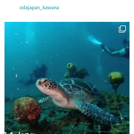
odajapan_kawana