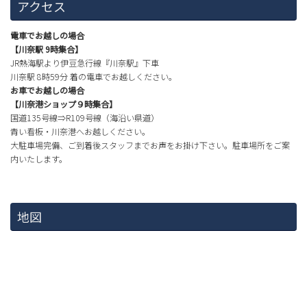
アクセス
電車でお越しの場合
【川奈駅 9時集合】
JR熱海駅より伊豆急行線『川奈駅』下車
川奈駅 8時59分 着の電車でお越しください。
お車でお越しの場合
【川奈港ショップ９時集合】
国道135号線⇒R109号線（海沿い県道）
青い看板・川奈港へお越しください。
大駐車場完備、ご到着後スタッフまでお声をお掛け下さい。駐車場所をご案
内いたします。
地図