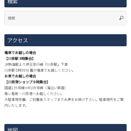
検索
アクセス
電車でお越しの場合
【川奈駅 9時集合】
JR熱海駅より伊豆急行線『川奈駅』下車
川奈駅 8時59分 着の電車でお越しください。
お車でお越しの場合
【川奈港ショップ９時集合】
国道135号線⇒R109号線（海沿い県道）
青い看板・川奈港へお越しください。
大駐車場完備、ご到着後スタッフまでお声をお掛け下さい。駐車場所をご案
内いたします。
地図