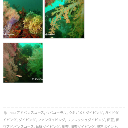
nauiアドバンスコース
,
ウバコーラル
,
ウミガメとダイビング
,
ガイドダ
イビング
,
ダイビング
,
ファンダイビング
,
リフレッシュダイビング
,
伊豆
,
伊
豆アドバンスコース
,
体験ダイビング
,
川奈
,
川奈ダイビング
,
限定ポイント
.