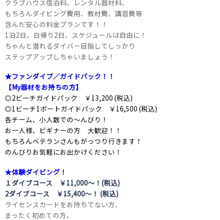
クラブハウス宿泊料、レンタル器材料、
もちろんダイビング費用、教材費、講習費等
含んだ安心の料金プランです！！
1泊2日、日帰り2日、スケジュールは自由に！
ちゃんと潜れるダイバー目指してしっかり
ステップアップしちゃいましょう！
★ファンダイブ／ガイドパック！！
【My器材をお持ちの方】
◎2ビーチガイドパック ￥13,200 (税込)
◎1ビーチ1ボートガイドパック ￥16,500 (税込)
各チーム、小人数での～んびり！
お一人様、ビギナーの方 大歓迎！！
もちろんベテランさんもがっつり行きます！
のんびりお気軽にお出かけください！
★体験ダイビング！
１ダイブコース ￥11,000～！(税込)
2ダイブコース ￥15,400～！ (税込)
ライセンスカードをお持ちでない方、
まったく初めての方、