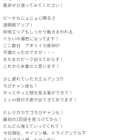
是非ぜひ潜ってみてください！
ビーチもじょじょに明るさ
透明感アップ！
砂地エリアもしっかり動きまわれる
ぐらいの潮色になってます！
ここ数日 アオリイカ産卵が
不調だったのですが・・・
まだまだピーク迎えておらず！
これから本番だと思います！
少し遅れていたカエルアンコウ
ちびチャン達も！
やっとやっと顔を見る事ができて！
１ｃｍ弱の子達が出てきております！
ヒレナガカサゴちびチャンも！
最初の1匹目を見つけてから！
どんどん増えていってくれて！
今日現在、ケイソン横、トライアングル下
エリアブイ横、ドカン先に