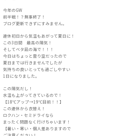
今年のGW
前半戦！？無事終了！
ブログ更新できずにすみません。
連休初日から気温もあがって夏日に！
この3日間 最高の陽気！
そしてベタ凪の海で！！！
今日はちょっと雲り空だったので
夏日までは行きませんでしたが
気持ちの良いとっても過ごしやすい
1日になりました。
この陽気だし！
水温も上がってきているので！
【18℃アップ→19℃目前！！】
この連休から衣替え！
ロクハン・セミドライなら
まったく問題なく行けちゃいます！
【暑い・寒い・個人差ありますので
ご注意ください！