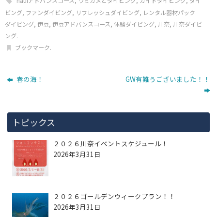
nauiアドバンスコース
,
ウミガメとダイビング
,
ガイドダイビング
,
ダイ
ビング
,
ファンダイビング
,
リフレッシュダイビング
,
レンタル器材パック
ダイビング
,
伊豆
,
伊豆アドバンスコース
,
体験ダイビング
,
川奈
,
川奈ダイビ
ング
.
ブックマーク
.
春の海！
GW有難うございました！！
トピックス
２０２６川奈イベントスケジュール！
2026年3月31日
２０２６ゴールデンウィークプラン！！
2026年3月31日