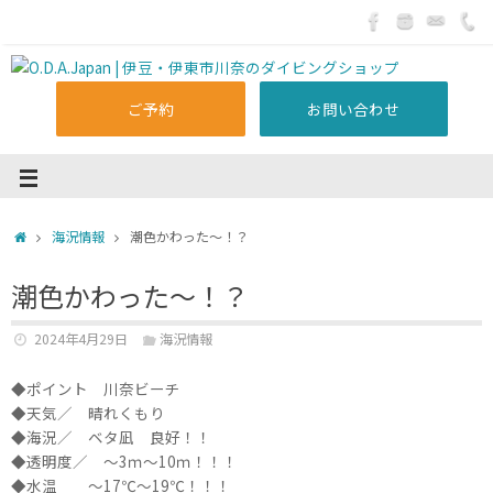
ご予約
お問い合わせ
海況情報
潮色かわった～！？
潮色かわった～！？
2024年4月29日
海況情報
◆ポイント 川奈ビーチ
◆天気／ 晴れくもり
◆海況／ ベタ凪 良好！！
◆透明度／ ～3ｍ～10ｍ！！！
◆水温 ～17℃～19℃！！！