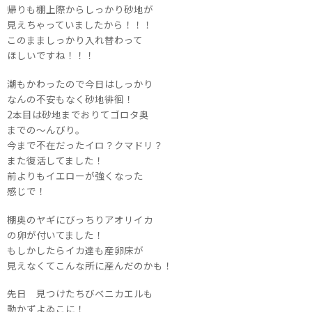
帰りも棚上際からしっかり砂地が
見えちゃっていましたから！！！
このまましっかり入れ替わって
ほしいですね！！！
潮もかわったので今日はしっかり
なんの不安もなく砂地徘徊！
2本目は砂地までおりてゴロタ奥
までの～んびり。
今まで不在だったイロ？クマドリ？
また復活してました！
前よりもイエローが強くなった
感じで！
棚奥のヤギにびっちりアオリイカ
の卵が付いてました！
もしかしたらイカ達も産卵床が
見えなくてこんな所に産んだのかも！
先日 見つけたちびベニカエルも
動かずよゐこに！