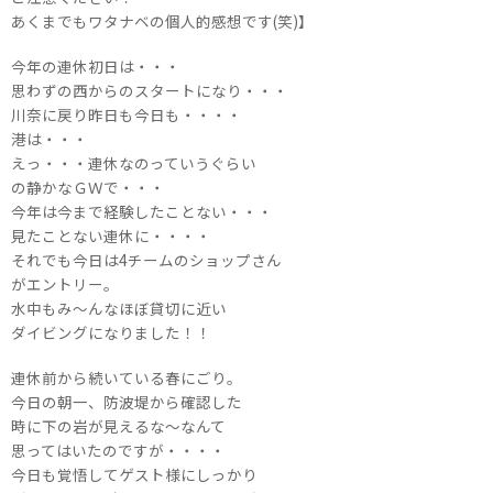
あくまでもワタナベの個人的感想です(笑)】
今年の連休初日は・・・
思わずの西からのスタートになり・・・
川奈に戻り昨日も今日も・・・・
港は・・・
えっ・・・連休なのっていうぐらい
の静かなＧＷで・・・
今年は今まで経験したことない・・・
見たことない連休に・・・・
それでも今日は4チームのショップさん
がエントリー。
水中もみ～んなほぼ貸切に近い
ダイビングになりました！！
連休前から続いている春にごり。
今日の朝一、防波堤から確認した
時に下の岩が見えるな～なんて
思ってはいたのですが・・・・
今日も覚悟してゲスト様にしっかり