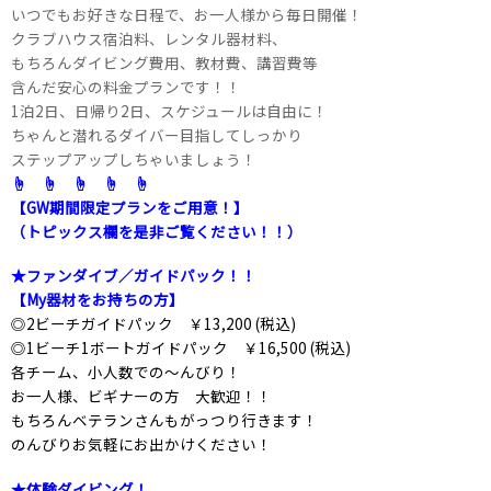
いつでもお好きな日程で、お一人様から毎日開催！
クラブハウス宿泊料、レンタル器材料、
もちろんダイビング費用、教材費、講習費等
含んだ安心の料金プランです！！
1泊2日、日帰り2日、スケジュールは自由に！
ちゃんと潜れるダイバー目指してしっかり
ステップアップしちゃいましょう！
☝ ☝ ☝ ☝ ☝
【GW期間限定プランをご用意！】
（トピックス欄を是非ご覧ください！！）
★ファンダイブ／ガイドパック！！
【My器材をお持ちの方】
◎2ビーチガイドパック ￥13,200 (税込)
◎1ビーチ1ボートガイドパック ￥16,500 (税込)
各チーム、小人数での～んびり！
お一人様、ビギナーの方 大歓迎！！
もちろんベテランさんもがっつり行きます！
のんびりお気軽にお出かけください！
★体験ダイビング！