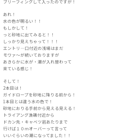
ブリーフィングして入ったのですが！
あれ！
水の色が明るい！！
もしかして！
っと砂地に出てみると！！
しっかり見えちゃって！！！
エントリ―口付近の浅場はまだ
モワァ～が続いておりますが
あきらかに水が・潮が入れ替わって
来ている感じ！
そして！
2本目は！
ガイドロープを砂地に降りる前から！
1本目とは違う水の色で！
砂地におりる手前から見える見える！
トライアング漁礁付近から
ドカン先・キャベツ岩あたりまで
行けば１０ｍオーバーって言って
いいぐらいの潮になってました！！