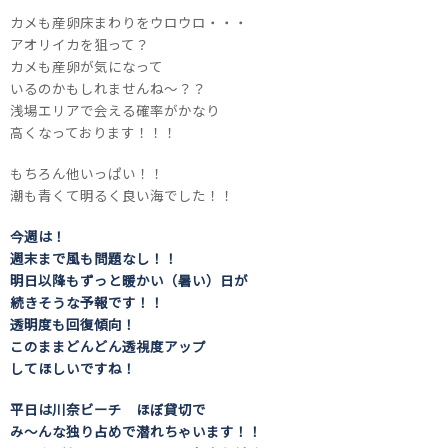
カメも産卵床まわりをウロウロ・・・
アオリイカを狙って？
カメも産卵が気になって
いるのかもしれませんね～？？
浅場エリアで会える確率がかなり
高くなっております！！！
もちろん他いっぱい！！
潮も青くて明るく良い海でした！！
今週は！
週末まで風も問題なし！！
明日以降もずっと暖かい（暑い）日が
続きそうな予報です！！
透明度も回復傾向！
このままどんどん透視度アップ
してほしいですね！
平日は川奈ビーチ ほぼ貸切で
み～んな独り占めで潜れちゃいます！！