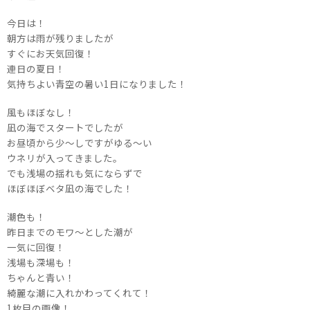
今日は！
朝方は雨が残りましたが
すぐにお天気回復！
連日の夏日！
気持ちよい青空の暑い1日になりました！
風もほぼなし！
凪の海でスタートでしたが
お昼頃から少～しですがゆる～い
ウネリが入ってきました。
でも浅場の揺れも気にならずで
ほぼほぼベタ凪の海でした！
潮色も！
昨日までのモワ～とした潮が
一気に回復！
浅場も深場も！
ちゃんと青い！
綺麗な潮に入れかわってくれて！
1枚目の画像！