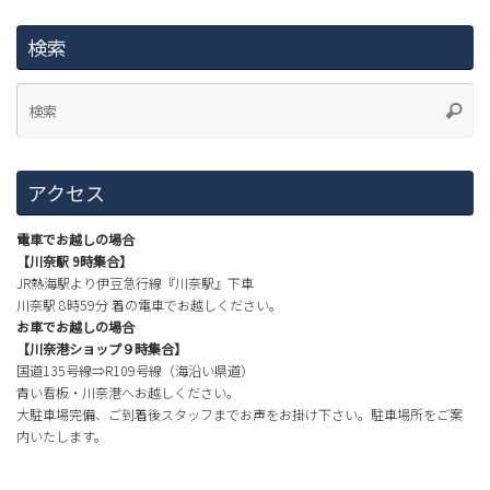
検索
アクセス
電車でお越しの場合
【川奈駅 9時集合】
JR熱海駅より伊豆急行線『川奈駅』下車
川奈駅 8時59分 着の電車でお越しください。
お車でお越しの場合
【川奈港ショップ９時集合】
国道135号線⇒R109号線（海沿い県道）
青い看板・川奈港へお越しください。
大駐車場完備、ご到着後スタッフまでお声をお掛け下さい。駐車場所をご案
内いたします。