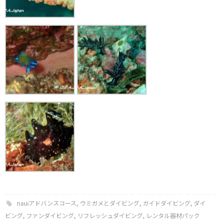
nauiアドバンスコース
,
ウミガメとダイビング
,
ガイドダイビング
,
ダイ
ビング
,
ファンダイビング
,
リフレッシュダイビング
,
レンタル器材パック