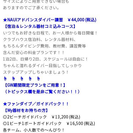
サイズによりご用意できない場合も
ありますのでご了承ください。
★NAUIアドバンスダイバー講習 ￥44,000 (税込)
【宿泊＆レンタル器材コミ込みコース】
いつでもお好きな日程で、お一人様から毎日開催！
クラブハウス宿泊料、レンタル器材料、
もちろんダイビング費用、教材費、講習費等
含んだ安心の料金プランです！！
1泊2日、日帰り2日、スケジュールは自由に！
ちゃんと潜れるダイバー目指してしっかり
ステップアップしちゃいましょう！
☝ ☝ ☝ ☝ ☝
【GW期間限定プランをご用意！】
（トピックス欄を是非ご覧ください！！）
★ファンダイブ／ガイドパック！！
【My器材をお持ちの方】
◎2ビーチガイドパック ￥13,200 (税込)
◎1ビーチ1ボートガイドパック ￥16,500 (税込)
各チーム、小人数での～んびり！