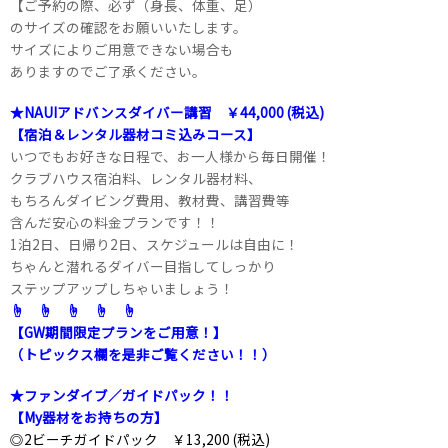
【ご予約の際、必ず（身長、体重、足）
のサイズの確認をお願いいたします。
サイズによりご用意できない場合も
ありますのでご了承ください。
★NAUIアドバンスダイバー講習 ￥44,000 (税込)
【宿泊＆レンタル器材コミ込みコース】
いつでもお好きな日程で、お一人様から毎日開催！
クラブハウス宿泊料、レンタル器材料、
もちろんダイビング費用、教材費、講習費等
含んだ安心の料金プランです！！
1泊2日、日帰り2日、スケジュールは自由に！
ちゃんと潜れるダイバー目指してしっかり
ステップアップしちゃいましょう！
☝ ☝ ☝ ☝ ☝
【GW期間限定プランをご用意！】
（トピックス欄を是非ご覧ください！！）
★ファンダイブ／ガイドパック！！
【My器材をお持ちの方】
◎2ビーチガイドパック ￥13,200 (税込)