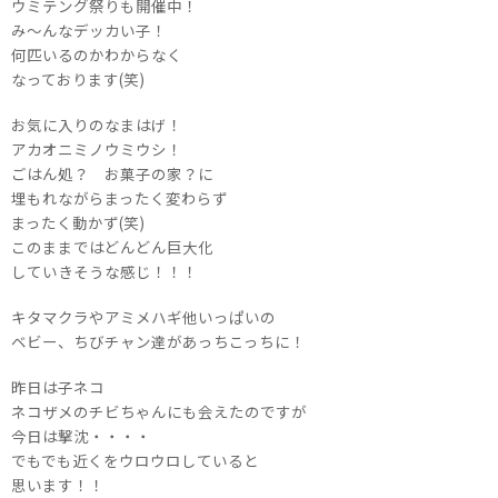
ウミテング祭りも開催中！
み～んなデッカい子！
何匹いるのかわからなく
なっております(笑)
お気に入りのなまはげ！
アカオニミノウミウシ！
ごはん処？ お菓子の家？に
埋もれながらまったく変わらず
まったく動かず(笑)
このままではどんどん巨大化
していきそうな感じ！！！
キタマクラやアミメハギ他いっぱいの
ベビー、ちびチャン達があっちこっちに！
昨日は子ネコ
ネコザメのチビちゃんにも会えたのですが
今日は撃沈・・・・
でもでも近くをウロウロしていると
思います！！