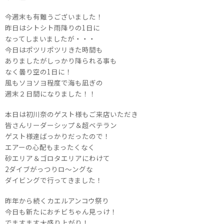
今週末も有難うございました！
昨日はシトシト雨降りの1日に
なってしまいましたが・・・
今日はポツリポツリきた時間も
ありましたがしっかり降られる事も
なく曇り空の1日に！
風もソヨソヨ程度で海も凪ぎの
週末２日間になりました！！
本日は初川奈のゲスト様もご来店いただき
皆さんリーダーシップ＆超ベテラン
ゲスト様達ばっかりだったので！
エアーの心配もまったくなく
砂エリア＆ゴロタエリアにわけて
2ダイブがっつりロ～ングな
ダイビングで行ってきました！
昨年から続くカエルアンコウ祭り
今日も新たにおチビちゃん見っけ！
でますます大盛り上がり！