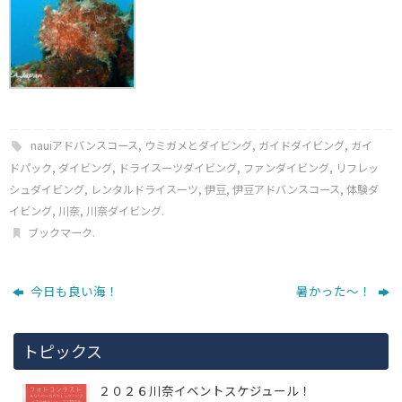
nauiアドバンスコース
,
ウミガメとダイビング
,
ガイドダイビング
,
ガイ
ドパック
,
ダイビング
,
ドライスーツダイビング
,
ファンダイビング
,
リフレッ
シュダイビング
,
レンタルドライスーツ
,
伊豆
,
伊豆アドバンスコース
,
体験ダ
イビング
,
川奈
,
川奈ダイビング
.
ブックマーク
.
今日も良い海！
暑かった～！
トピックス
２０２６川奈イベントスケジュール！