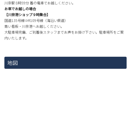
川奈駅 8時59分 着の電車でお越しください。
お車でお越しの場合
【川奈港ショップ９時集合】
国道135号線⇒R109号線（海沿い県道）
青い看板・川奈港へお越しください。
大駐車場完備、ご到着後スタッフまでお声をお掛け下さい。駐車場所をご案
内いたします。
地図