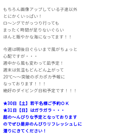
もちろん画像アップしている子達以外
とにかくいっぱい！
ロ～ングでがっつり行っても
まったく時間が足りないぐらい
ほんと賑やかな海になってます！！
今週は明後日ぐらいまで風がちょっと
心配ですが・・・
週中から風も変わって凪予定！
週末は気温もどんどん上がって
20℃～～突破のポカポカ予報に
なっております！！！
絶好のダイビング日和予定です！！！
★30日【土】若干名様ご予約ＯＫ
★31日【日】はガラガラ・・・
超の～んびりな予定となっております
ので
ぜひ是非のんびりリフレッシュしに
潜りにきてください！