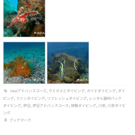
nauiアドバンスコース
,
ウミガメとダイビング
,
ガイドダイビング
,
ダイ
ビング
,
ファンダイビング
,
リフレッシュダイビング
,
レンタル器材パック
ダイビング
,
伊豆
,
伊豆アドバンスコース
,
体験ダイビング
,
川奈
,
川奈ダイビ
ング
.
ブックマーク
.