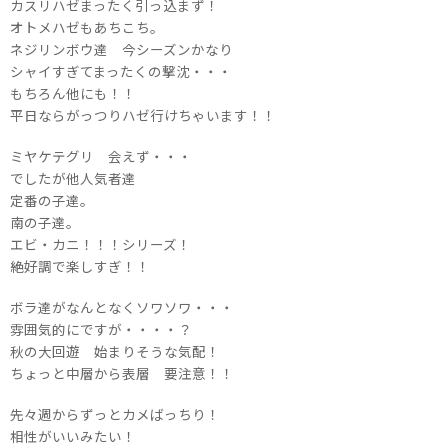
カスリハゼまったく引っ込まず！
オトメハゼもあちこち。
ネジリンボウ達 今シーズンかなり
シャイすぎてまったくの撃沈・・・
もちろん他にも！！
平日ならがっつりハゼ行けちゃいます！！
ミヤケテグリ 会えず・・・
でしたが他人気者達
定番の子達。
南の子達。
エビ・カニ！！！シリーズ！
絶好調で楽しすぎ！！
ボラ達がなんとなくソワソワ・・・
雰囲気的にですが・・・・？
秋の大回遊 始まりそうな気配！
ちょっと中層から表層 要注意！！
先々週からずっとカメばっちり！
相性がいいみたい！