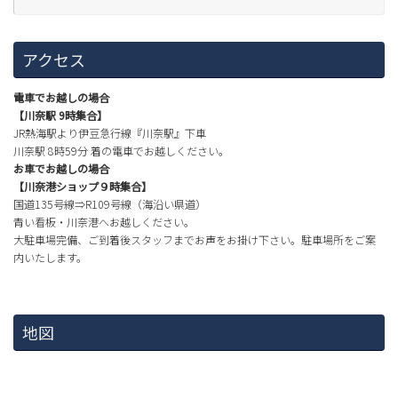
アクセス
電車でお越しの場合
【川奈駅 9時集合】
JR熱海駅より伊豆急行線『川奈駅』下車
川奈駅 8時59分 着の電車でお越しください。
お車でお越しの場合
【川奈港ショップ９時集合】
国道135号線⇒R109号線（海沿い県道）
青い看板・川奈港へお越しください。
大駐車場完備、ご到着後スタッフまでお声をお掛け下さい。駐車場所をご案
内いたします。
地図