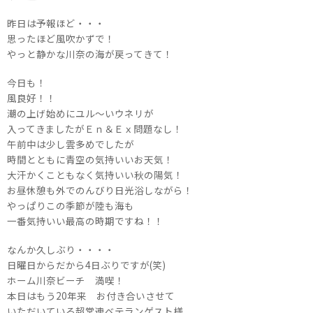
昨日は予報ほど・・・
思ったほど風吹かずで！
やっと静かな川奈の海が戻ってきて！
今日も！
風良好！！
潮の上げ始めにユル～いウネリが
入ってきましたがＥｎ＆Ｅｘ問題なし！
午前中は少し雲多めでしたが
時間とともに青空の気持いいお天気！
大汗かくこともなく気持いい秋の陽気！
お昼休憩も外でのんびり日光浴しながら！
やっぱりこの季節が陸も海も
一番気持いい最高の時期ですね！！
なんか久しぶり・・・・
日曜日からだから4日ぶりですが(笑)
ホーム川奈ビーチ 満喫！
本日はもう20年来 お付き合いさせて
いただいている超常連ベテランゲスト様