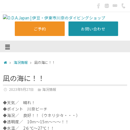
ご予約
お問い合わせ
海況情報
凪の海に！！
凪の海に！！
2023年9月27日
海況情報
◆天気／ 晴れ！
◆ポイント 川奈ビーチ
◆海況／ 良好！！（ウネリ少々・・・）
◆透明度／ 10ｍ～15ｍ～～～！！
◆水温／ 2６℃～27℃！！