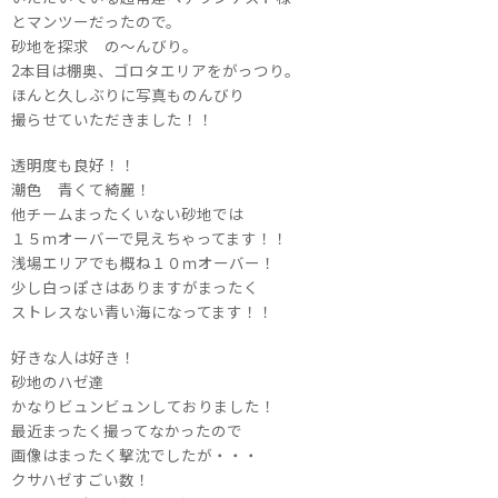
とマンツーだったので。
砂地を探求 の～んびり。
2本目は棚奥、ゴロタエリアをがっつり。
ほんと久しぶりに写真ものんびり
撮らせていただきました！！
透明度も良好！！
潮色 青くて綺麗！
他チームまったくいない砂地では
１５ｍオーバーで見えちゃってます！！
浅場エリアでも概ね１０ｍオーバー！
少し白っぽさはありますがまったく
ストレスない青い海になってます！！
好きな人は好き！
砂地のハゼ達
かなりビュンビュンしておりました！
最近まったく撮ってなかったので
画像はまったく撃沈でしたが・・・
クサハゼすごい数！