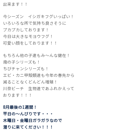
出来ます！！
今シーズン イシガキフグいっぱい！
いろいろな所で気持ち良さそうに
プカプカしております！
今日は大きなモヨウフグ！
可愛い顔をしております！！
もちろん他の子達もみ～んな健在！
南の子シリーズも！
ちびチャンシリーズも！
エビ・カニ甲殻類達も今年の春先から
減ることなくどんどん増殖！
川奈ビーチ 生物達であふれかえって
おります！！！
8月最後の1週間！
平日の～んびりです・・・
木曜日・金曜日ガラガラなので
潜りに来てください！！！