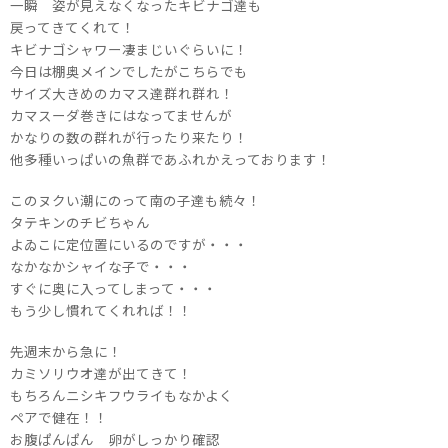
一瞬 姿が見えなくなったキビナゴ達も
戻ってきてくれて！
キビナゴシャワー凄まじいぐらいに！
今日は棚奥メインでしたがこちらでも
サイズ大きめのカマス達群れ群れ！
カマスーダ巻きにはなってませんが
かなりの数の群れが行ったり来たり！
他多種いっぱいの魚群であふれかえっております！
このヌクい潮にのって南の子達も続々！
タテキンのチビちゃん
よゐこに定位置にいるのですが・・・
なかなかシャイな子で・・・
すぐに奥に入ってしまって・・・
もう少し慣れてくれれば！！
先週末から急に！
カミソリウオ達が出てきて！
もちろんニシキフウライもなかよく
ペアで健在！！
お腹ぱんぱん 卵がしっかり確認