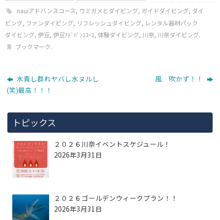
nauiアドバンスコース
,
ウミガメとダイビング
,
ガイドダイビング
,
ダイ
ビング
,
ファンダイビング
,
リフレッシュダイビング
,
レンタル器材パック
ダイビング
,
伊豆
,
伊豆ｱﾄﾞﾊﾞﾝｽｺｰｽ
,
体験ダイビング
,
川奈
,
川奈ダイビング
.
ブックマーク
.
水青し群れヤバし水ヌルし
風 吹かず！！
(笑)最高！！！
トピックス
２０２６川奈イベントスケジュール！
2026年3月31日
２０２６ゴールデンウィークプラン！！
2026年3月31日