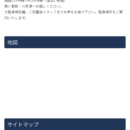
国道135号線⇒R109号線（海沿い県道）
青い看板・川奈港へお越しください。
大駐車場完備、ご到着後スタッフまでお声をお掛け下さい。駐車場所をご案
内いたします。
地図
サイトマップ