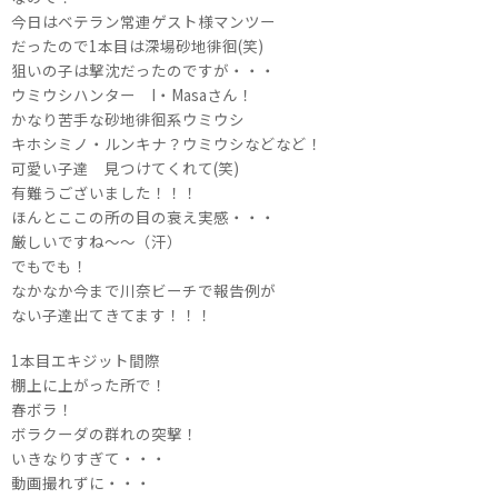
今日はベテラン常連ゲスト様マンツー
だったので1本目は深場砂地徘徊(笑)
狙いの子は撃沈だったのですが・・・
ウミウシハンター I・Masaさん！
かなり苦手な砂地徘徊系ウミウシ
キホシミノ・ルンキナ？ウミウシなどなど！
可愛い子達 見つけてくれて(笑)
有難うございました！！！
ほんとここの所の目の衰え実感・・・
厳しいですね～～（汗）
でもでも！
なかなか今まで川奈ビーチで報告例が
ない子達出てきてます！！！
1本目エキジット間際
棚上に上がった所で！
春ボラ！
ボラクーダの群れの突撃！
いきなりすぎて・・・
動画撮れずに・・・