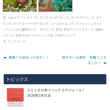
nauiアドバンスコース
,
ウミガメとダイビング
,
ガイドダイビング
,
ダイ
ビング
,
ドライスーツでダイビング
,
ファンダイビング
,
リフレッシュダイビ
ング
,
レンタル器材パック ダイビング
,
伊豆
,
伊豆アドバンスコース
,
体験ダ
イビング
,
初めてのドライスーツ
,
川奈
,
川奈ダイビング
.
ブックマーク
.
南西ベタ凪ぽっかぽか！！
穏やか～な週末 有難うござ
ました！
トピックス
２０２６川奈イベントスケジュール！
2026年3月31日