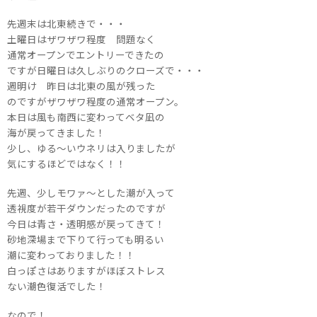
先週末は北東続きで・・・
土曜日はザワザワ程度 問題なく
通常オープンでエントリーできたの
ですが日曜日は久しぶりのクローズで・・・
週明け 昨日は北東の風が残った
のですがザワザワ程度の通常オープン。
本日は風も南西に変わってベタ凪の
海が戻ってきました！
少し、ゆる～いウネリは入りましたが
気にするほどではなく！！
先週、少しモワァ～とした潮が入って
透視度が若干ダウンだったのですが
今日は青さ・透明感が戻ってきて！
砂地深場まで下りて行っても明るい
潮に変わっておりました！！
白っぽさはありますがほぼストレス
ない潮色復活でした！
なので！