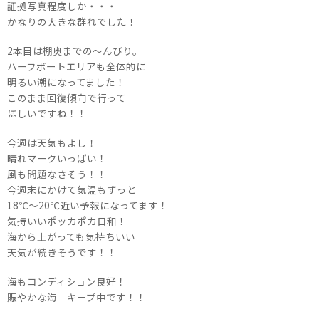
証拠写真程度しか・・・
かなりの大きな群れでした！
2本目は棚奥までの～んびり。
ハーフボートエリアも全体的に
明るい潮になってました！
このまま回復傾向で行って
ほしいですね！！
今週は天気もよし！
晴れマークいっぱい！
風も問題なさそう！！
今週末にかけて気温もずっと
18℃～20℃近い予報になってます！
気持いいポッカポカ日和！
海から上がっても気持ちいい
天気が続きそうです！！
海もコンディション良好！
賑やかな海 キープ中です！！