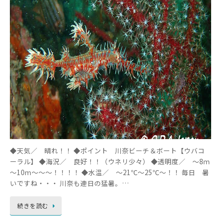
◆天気／ 晴れ！！ ◆ポイント 川奈ビーチ＆ボート【ウバコ
ーラル】 ◆海況／ 良好！！（ウネリ少々） ◆透明度／ ～8ｍ
～10ｍ～～～！！！！ ◆水温／ ～21℃～25℃～！！ 毎日 暑
いですね・・・ 川奈も連日の猛暑。…
続きを読む