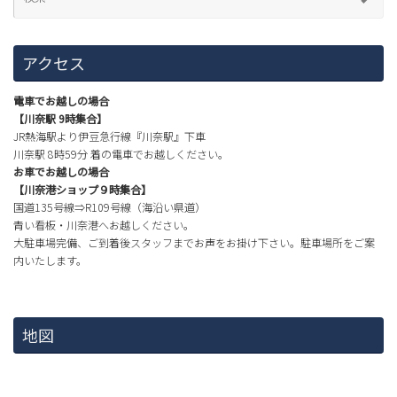
アクセス
電車でお越しの場合
【川奈駅 9時集合】
JR熱海駅より伊豆急行線『川奈駅』下車
川奈駅 8時59分 着の電車でお越しください。
お車でお越しの場合
【川奈港ショップ９時集合】
国道135号線⇒R109号線（海沿い県道）
青い看板・川奈港へお越しください。
大駐車場完備、ご到着後スタッフまでお声をお掛け下さい。駐車場所をご案
内いたします。
地図