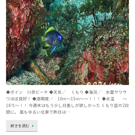
◆ポイン 川奈ビーチ ◆天気／ くもり ◆海況／ 水面サワサ
ワほぼ良好！ ◆透明度／ 10ｍ～15ｍ～～！！！ ◆水温 ～
16℃～！！ 今週末はもう少し日差しが欲しかった くもり空の2日
間に。 風もゆるい北東で昨日は…
続きを読む