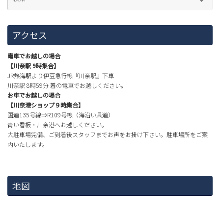
アクセス
電車でお越しの場合
【川奈駅 9時集合】
JR熱海駅より伊豆急行線『川奈駅』下車
川奈駅 8時59分 着の電車でお越しください。
お車でお越しの場合
【川奈港ショップ９時集合】
国道135号線⇒R109号線（海沿い県道）
青い看板・川奈港へお越しください。
大駐車場完備、ご到着後スタッフまでお声をお掛け下さい。駐車場所をご案
内いたします。
地図