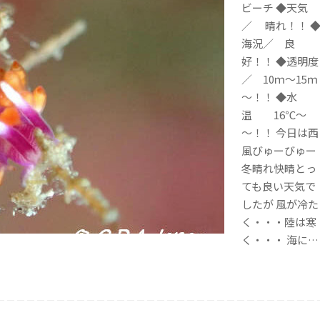
ビーチ ◆天気
／ 晴れ！！ 
海況／ 良
好！！ ◆透明度
／ 10ｍ～15ｍ
～！！ ◆水
温 16℃～
～！！ 今日は西
風びゅーびゅー
冬晴れ快晴とっ
ても良い天気で
したが 風が冷た
く・・・陸は寒
く・・・ 海に…