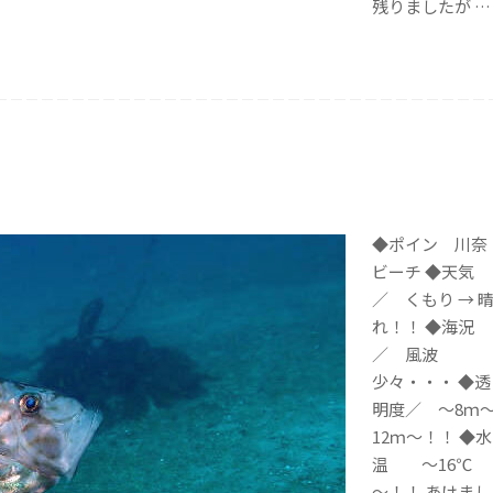
残りましたが …
◆ポイン 川奈
ビーチ ◆天気
／ くもり → 
れ！！ ◆海況
／ 風波
少々・・・ ◆透
明度／ ～8ｍ
12ｍ～！！ ◆水
温 ～16℃
～！！ あけまし