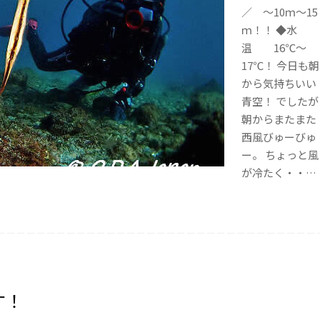
／ ～10ｍ～15
ｍ！！ ◆水
温 16℃～
17℃！ 今日も朝
から気持ちいい
青空！ でしたが
朝からまたまた
西風びゅーびゅ
ー。 ちょっと風
が冷たく・・…
す！