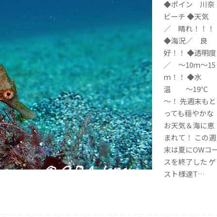
◆ポイン 川奈
ビーチ ◆天気
／ 晴れ！！！
◆海況／ 良
好！！ ◆透明度
／ ～10ｍ～15
ｍ！！ ◆水
温 ～19℃
～！ 先週末もと
っても穏やかな
お天気＆海に恵
まれて！ この週
末は夏にOWコ
スを終了した ゲ
スト様達T…