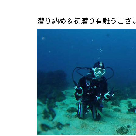
潜り納め＆初潜り有難うござ