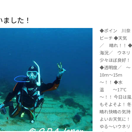
いました！
◆ポイン 川奈
ビーチ ◆天気
／ 晴れ！！ 
海況／ ウネリ
少々ほぼ良好！
◆透明度／ ～
10ｍ～15ｍ
～！！ ◆水
温 ～17℃
～！！ 今日は風
もそよそよ！ 冬
晴れ快晴の気持
よいお天気に！
ゆる～いウネリ