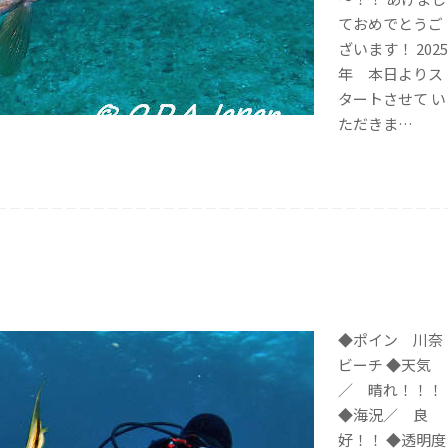
ておめでとうご
ざいます！ 2025
年 本日よりス
タートさせて い
ただきま…
！
◆ポイン 川奈
ビーチ ◆天気
／ 晴れ！！！
◆海況／ 良
好！！ ◆透明度