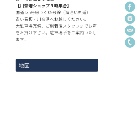
【川奈港ショップ９時集合】
国道135号線⇒R109号線（海沿い県道）
青い看板・川奈港へお越しください。
大駐車場完備、ご到着後スタッフまでお声
をお掛け下さい。駐車場所をご案内いたし
ます。
地図