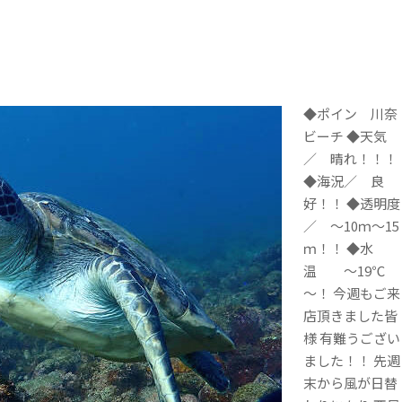
！
◆ポイン 川奈
ビーチ ◆天気
／ 晴れ！！！
◆海況／ 良
好！！ ◆透明度
／ ～10ｍ～15
ｍ！！ ◆水
温 ～19℃
～！ 今週もご来
店頂きました皆
様 有難うござい
ました！！ 先週
末から風が日替