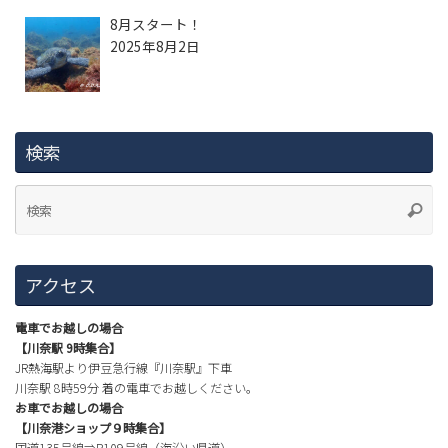
8月スタート！
2025年8月2日
検索
アクセス
電車でお越しの場合
【川奈駅 9時集合】
JR熱海駅より伊豆急行線『川奈駅』下車
川奈駅 8時59分 着の電車でお越しください。
お車でお越しの場合
【川奈港ショップ９時集合】
国道135号線⇒R109号線（海沿い県道）