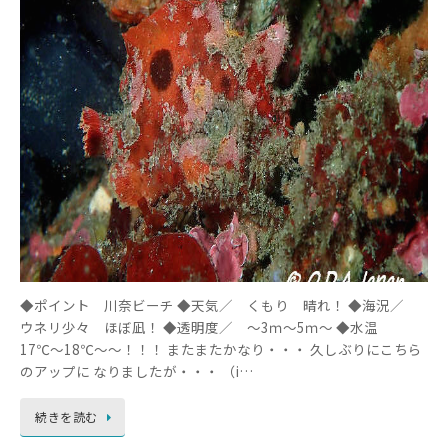
◆ポイント 川奈ビーチ ◆天気／ くもり 晴れ！ ◆海況／
ウネリ少々 ほぼ凪！ ◆透明度／ ～3ｍ～5ｍ～ ◆水温
17℃～18℃～～！！！ またまたかなり・・・ 久しぶりにこちら
のアップに なりましたが・・・ （i…
続きを読む