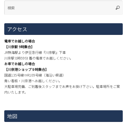
アクセス
電車でお越しの場合
【川奈駅 9時集合】
JR熱海駅より伊豆急行線『川奈駅』下車
川奈駅 8時59分 着の電車でお越しください。
お車でお越しの場合
【川奈港ショップ９時集合】
国道135号線⇒R109号線（海沿い県道）
青い看板・川奈港へお越しください。
大駐車場完備、ご到着後スタッフまでお声をお掛け下さい。駐車場所をご案
内いたします。
地図