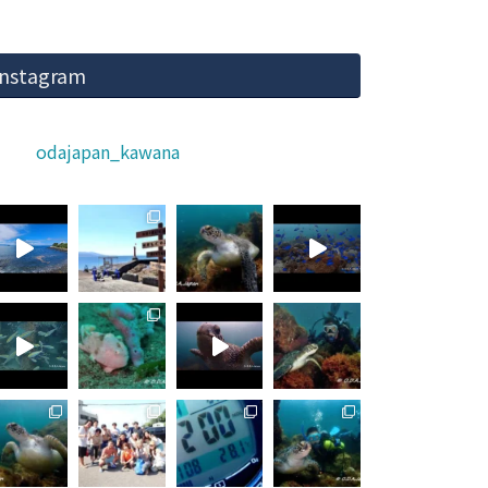
Instagram
odajapan_kawana