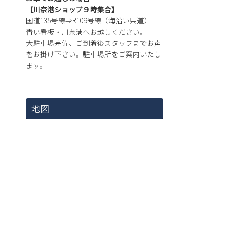
【川奈港ショップ９時集合】
国道135号線⇒R109号線（海沿い県道）
青い看板・川奈港へお越しください。
大駐車場完備、ご到着後スタッフまでお声
をお掛け下さい。駐車場所をご案内いたし
ます。
地図