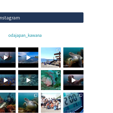
Instagram
odajapan_kawana