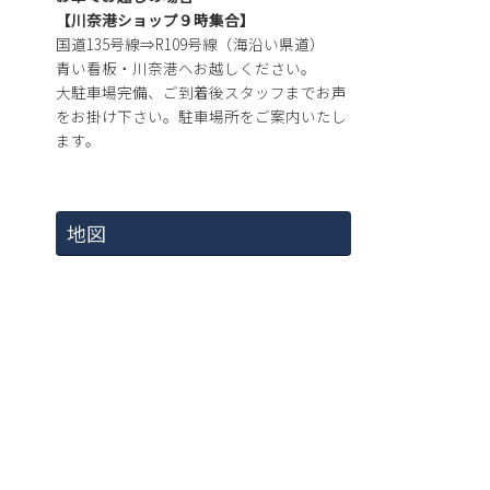
【川奈港ショップ９時集合】
国道135号線⇒R109号線（海沿い県道）
青い看板・川奈港へお越しください。
大駐車場完備、ご到着後スタッフまでお声
をお掛け下さい。駐車場所をご案内いたし
ます。
地図