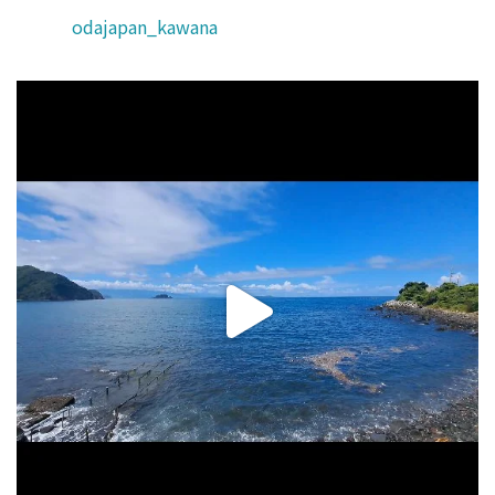
odajapan_kawana