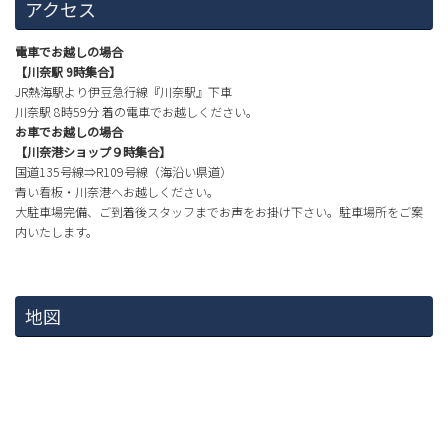
アクセス
電車でお越しの場合
【川奈駅 9時集合】
JR熱海駅より伊豆急行線『川奈駅』下車
川奈駅 8時59分 着の電車でお越しください。
お車でお越しの場合
【川奈港ショップ９時集合】
国道135号線⇒R109号線（海沿い県道）
青い看板・川奈港へお越しください。
大駐車場完備、ご到着後スタッフまでお声をお掛け下さい。駐車場所をご案
内いたします。
地図