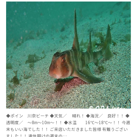
◆ポイン 川奈ビーチ ◆天気／ 晴れ！ ◆海況／ 良好！！ ◆
透明度／ ～8m～10m～！！ ◆水温 16℃～18℃～！！ 今週
末もいい海でした！！ ご来店いただきました皆様 有難うござい
ました！！ 連休明けの週末の…