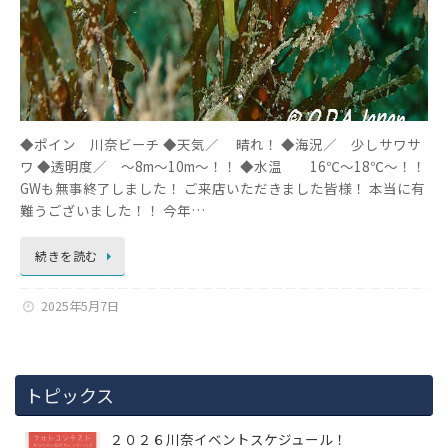
◆ポイン 川奈ビーチ ◆天気／ 晴れ！ ◆海況／ 少しサワサ
ワ ◆透明度／ ～8m～10m～！！ ◆水温 16℃～18℃～！！
GWも無事終了しました！ ご来店いただきました皆様！ 本当に有
難うございました！！ 今年…
続きを読む
2025年5月7日
トピックス
２０２６川奈イベントスケジュール！