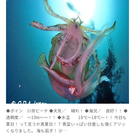
◆ポイン 川奈ビーチ ◆天気／ 晴れ！ ◆海況／ 良好！！ ◆
透明度／ ～10m～～！！ ◆水温 16℃～18℃～！！ 今日も
夏日！ って言うか真夏日！？ 青空いっぱい日差しも強くアツッ
くなりました。 海も凪ぎ！ 少…