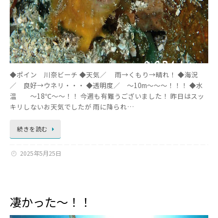
◆ポイン 川奈ビーチ ◆天気／ 雨→くもり→晴れ！ ◆海況
／ 良好→ウネリ・・・ ◆透明度／ ～10m～～～！！！ ◆水
温 ～18℃～～！！ 今週も有難うございました！ 昨日はスッ
キリしないお天気でしたが 雨に降られ…
続きを読む
2025年5月25日
凄かった～！！