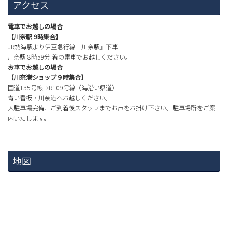
アクセス
電車でお越しの場合
【川奈駅 9時集合】
JR熱海駅より伊豆急行線『川奈駅』下車
川奈駅 8時59分 着の電車でお越しください。
お車でお越しの場合
【川奈港ショップ９時集合】
国道135号線⇒R109号線（海沿い県道）
青い看板・川奈港へお越しください。
大駐車場完備、ご到着後スタッフまでお声をお掛け下さい。駐車場所をご案
内いたします。
地図