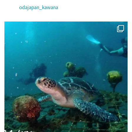
odajapan_kawana