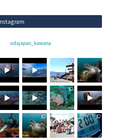
Instagram
odajapan_kawana