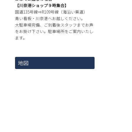
【川奈港ショップ９時集合】
国道135号線⇒R109号線（海沿い県道）
青い看板・川奈港へお越しください。
大駐車場完備、ご到着後スタッフまでお声
をお掛け下さい。駐車場所をご案内いたし
ます。
地図