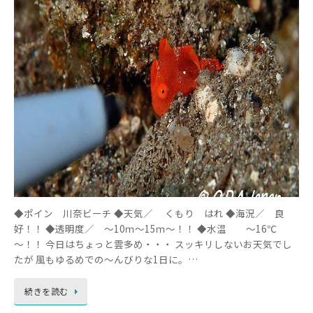
◆ポイン 川奈ビーチ ◆天気／ くもり はれ ◆海況／ 良
好！！ ◆透明度／ ～10ｍ～15ｍ～！！ ◆水温 ～16℃
～！！ 今日はちょっと雲多め・・・ スッキリしないお天気でし
たが 風もゆるめでの～んびりな1日に。…
続きを読む