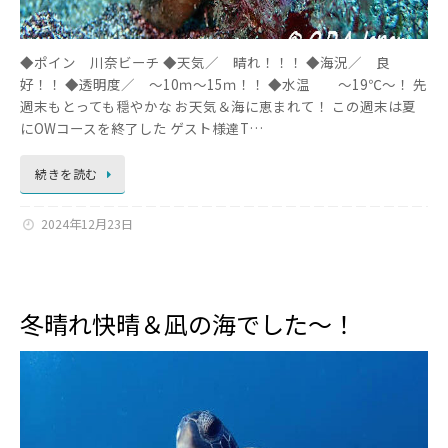
◆ポイン 川奈ビーチ ◆天気／ 晴れ！！！ ◆海況／ 良
好！！ ◆透明度／ ～10ｍ～15ｍ！！ ◆水温 ～19℃～！ 先
週末もとっても穏やかな お天気＆海に恵まれて！ この週末は夏
にOWコースを終了した ゲスト様達T…
続きを読む
2024年12月23日
冬晴れ快晴＆凪の海でした～！