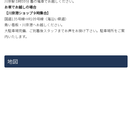
川奈駅 8時59分 着の電車でお越しください。
お車でお越しの場合
【川奈港ショップ９時集合】
国道135号線⇒R109号線（海沿い県道）
青い看板・川奈港へお越しください。
大駐車場完備、ご到着後スタッフまでお声をお掛け下さい。駐車場所をご案
内いたします。
地図