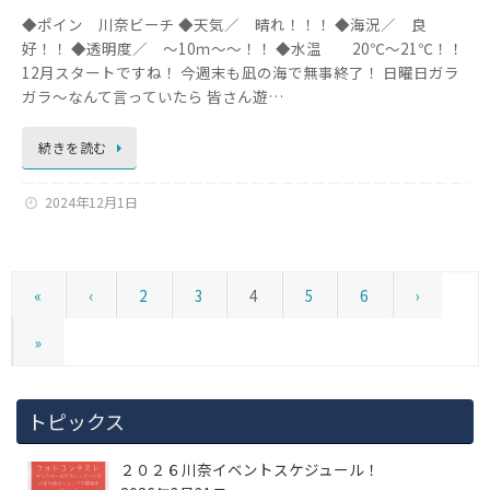
◆ポイン 川奈ビーチ ◆天気／ 晴れ！！！ ◆海況／ 良
好！！ ◆透明度／ ～10ｍ～～！！ ◆水温 20℃～21℃！！
12月スタートですね！ 今週末も凪の海で無事終了！ 日曜日ガラ
ガラ～なんて言っていたら 皆さん遊…
続きを読む
2024年12月1日
«
‹
2
3
4
5
6
›
»
トピックス
２０２６川奈イベントスケジュール！