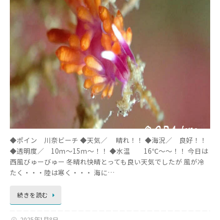
◆ポイン 川奈ビーチ ◆天気／ 晴れ！！ ◆海況／ 良好！！
◆透明度／ 10ｍ～15ｍ～！！ ◆水温 16℃～～！！ 今日は
西風びゅーびゅー 冬晴れ快晴とっても良い天気でしたが 風が冷
たく・・・陸は寒く・・・ 海に…
続きを読む
2025年1月8日