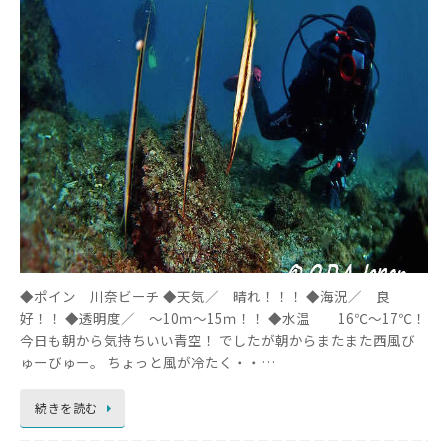
◆ポイン 川奈ビーチ ◆天気／ 晴れ！！！ ◆海況／ 良
好！！ ◆透明度／ ～10ｍ～15ｍ！！ ◆水温 16℃～17℃！
今日も朝から気持ちいい青空！ でしたが朝からまたまた西風び
ゅーびゅー。 ちょっと風が冷たく・・…
続きを読む