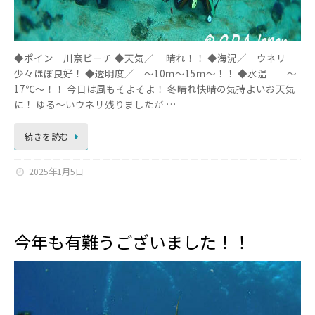
◆ポイン 川奈ビーチ ◆天気／ 晴れ！！ ◆海況／ ウネリ
少々ほぼ良好！ ◆透明度／ ～10ｍ～15ｍ～！！ ◆水温 ～
17℃～！！ 今日は風もそよそよ！ 冬晴れ快晴の気持よいお天気
に！ ゆる～いウネリ残りましたが …
続きを読む
2025年1月5日
今年も有難うございました！！