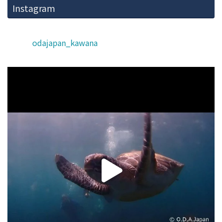
Instagram
odajapan_kawana