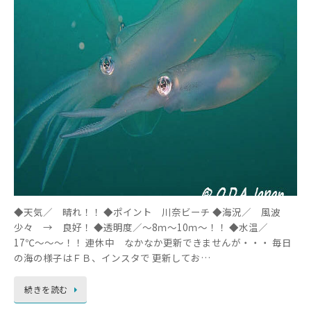
◆天気／ 晴れ！！ ◆ポイント 川奈ビーチ ◆海況／ 風波
少々 → 良好！ ◆透明度／～8ｍ～10ｍ～！！ ◆水温／
17℃～～～！！ 連休中 なかなか更新できませんが・・・ 毎日
の海の様子はＦＢ、インスタで 更新してお…
続きを読む