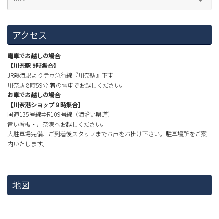
アクセス
電車でお越しの場合
【川奈駅 9時集合】
JR熱海駅より伊豆急行線『川奈駅』下車
川奈駅 8時59分 着の電車でお越しください。
お車でお越しの場合
【川奈港ショップ９時集合】
国道135号線⇒R109号線（海沿い県道）
青い看板・川奈港へお越しください。
大駐車場完備、ご到着後スタッフまでお声をお掛け下さい。駐車場所をご案
内いたします。
地図