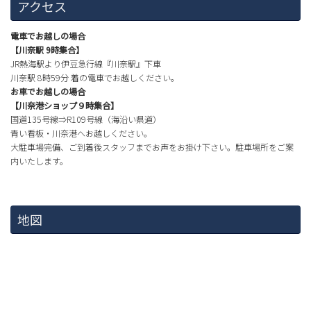
アクセス
電車でお越しの場合
【川奈駅 9時集合】
JR熱海駅より伊豆急行線『川奈駅』下車
川奈駅 8時59分 着の電車でお越しください。
お車でお越しの場合
【川奈港ショップ９時集合】
国道135号線⇒R109号線（海沿い県道）
青い看板・川奈港へお越しください。
大駐車場完備、ご到着後スタッフまでお声をお掛け下さい。駐車場所をご案
内いたします。
地図