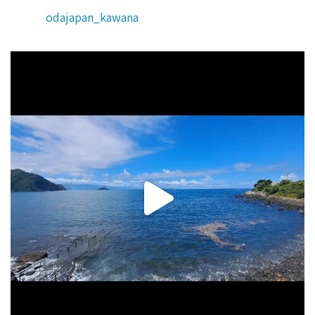
odajapan_kawana