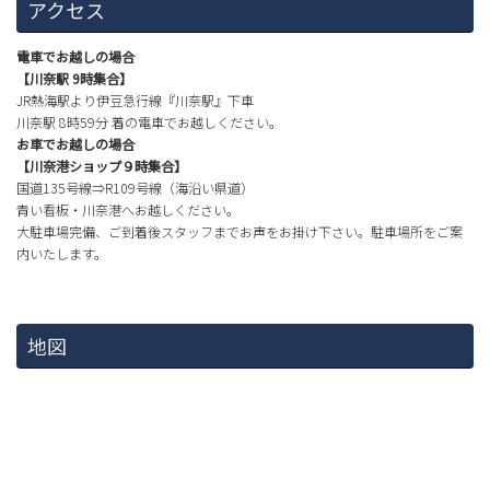
アクセス
電車でお越しの場合
【川奈駅 9時集合】
JR熱海駅より伊豆急行線『川奈駅』下車
川奈駅 8時59分 着の電車でお越しください。
お車でお越しの場合
【川奈港ショップ９時集合】
国道135号線⇒R109号線（海沿い県道）
青い看板・川奈港へお越しください。
大駐車場完備、ご到着後スタッフまでお声をお掛け下さい。駐車場所をご案
内いたします。
地図