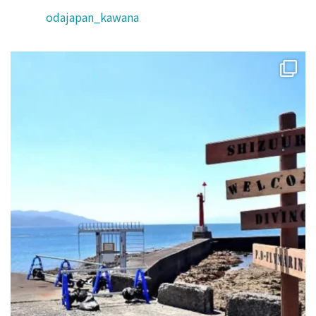
odajapan_kawana